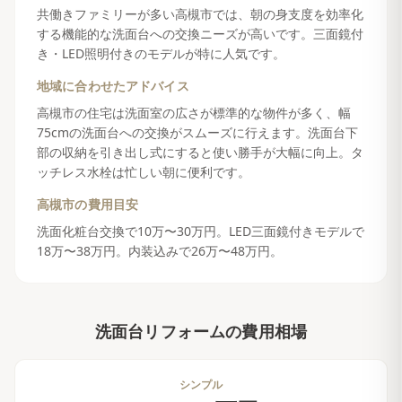
共働きファミリーが多い高槻市では、朝の身支度を効率化
する機能的な洗面台への交換ニーズが高いです。三面鏡付
き・LED照明付きのモデルが特に人気です。
地域に合わせたアドバイス
高槻市の住宅は洗面室の広さが標準的な物件が多く、幅
75cmの洗面台への交換がスムーズに行えます。洗面台下
部の収納を引き出し式にすると使い勝手が大幅に向上。タ
ッチレス水栓は忙しい朝に便利です。
高槻市
の費用目安
洗面化粧台交換で10万〜30万円。LED三面鏡付きモデルで
18万〜38万円。内装込みで26万〜48万円。
洗面台リフォーム
の費用相場
シンプル