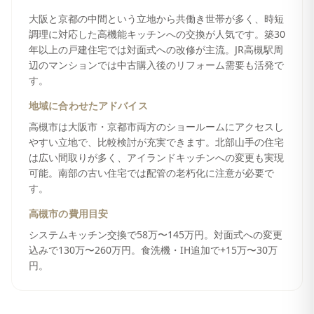
大阪と京都の中間という立地から共働き世帯が多く、時短
調理に対応した高機能キッチンへの交換が人気です。築30
年以上の戸建住宅では対面式への改修が主流。JR高槻駅周
辺のマンションでは中古購入後のリフォーム需要も活発で
す。
地域に合わせたアドバイス
高槻市は大阪市・京都市両方のショールームにアクセスし
やすい立地で、比較検討が充実できます。北部山手の住宅
は広い間取りが多く、アイランドキッチンへの変更も実現
可能。南部の古い住宅では配管の老朽化に注意が必要で
す。
高槻市
の費用目安
システムキッチン交換で58万〜145万円。対面式への変更
込みで130万〜260万円。食洗機・IH追加で+15万〜30万
円。