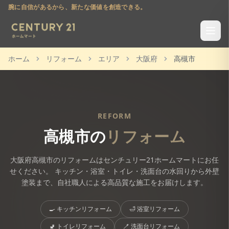
腕に自信があるから、新たな価値を創造できる。
ホーム
リフォーム
エリア
大阪府
高槻市
REFORM
高槻市
の
リフォーム
大阪府
高槻市
のリフォームはセンチュリー21ホームマートにお任
せください。 キッチン・浴室・トイレ・洗面台の水回りから外壁
塗装まで、自社職人による高品質な施工をお届けします。
🍳
キッチンリフォーム
🛁
浴室リフォーム
🚽
トイレリフォーム
🪥
洗面台リフォーム