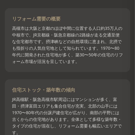
リフォーム需要の概要
高槻市は大阪と京都のほぼ中間に位置する人口約35万人の
中核市で、JR京都線・阪急京都線の2路線が走る交通至便
な住宅都市です。摂津峡などの自然環境に恵まれ、北摂で
も指折りの人気住宅地として知られています。1970〜80
年代に開発された住宅地が多く、築30〜50年の住宅のリフ
ォーム市場が活況を呈しています。
住宅ストック・築年数の傾向
JR高槻駅・阪急高槻市駅周辺にはマンションが多く、富
田・摂津富田エリアも集合住宅が充実。北部の山手には
1970〜80年代の分譲戸建住宅が広がり、南部の平野には
古くからの住宅地があります。全体として多様な築年数・
タイプの住宅が混在し、リフォーム需要も幅広いエリアで
す。