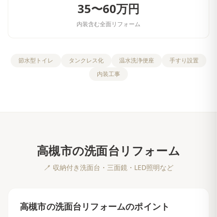
35〜60万円
内装含む全面リフォーム
節水型トイレ
タンクレス化
温水洗浄便座
手すり設置
内装工事
高槻市
の
洗面台リフォーム
🪥
収納付き洗面台・三面鏡・LED照明など
高槻市
の
洗面台リフォーム
のポイント