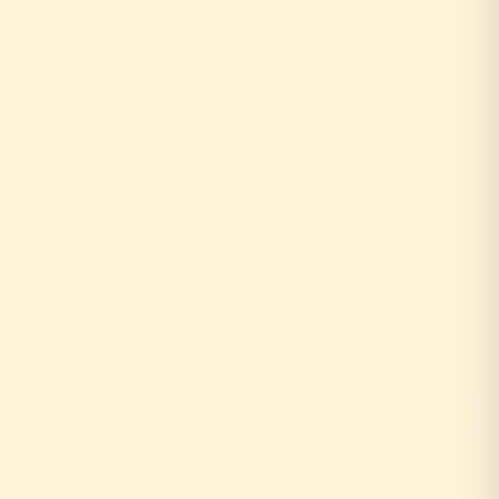
お客様がリフォーム相談
↓
外部の工務店に確認...
数日〜数週間待ち
↓
中間マージン上乗せで高額に
+20〜30%の中間コスト
時間もお金も余分にかかる