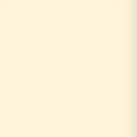
お客様がリフォーム相談
↓
外部の工務店に確認...
数日〜数週間待ち
↓
中間マージン上乗せで高額に
+20〜30%の中間コスト
時間もお金も余分にかかる