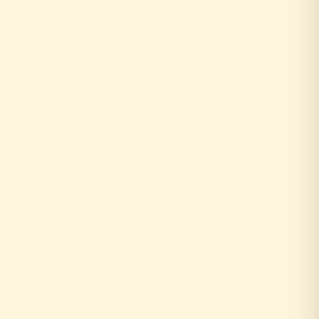
お客様がリフォーム相談
↓
自社の社員がその場で回答！
即日対応
↓
中間マージンなし！適正価格
最大30%コストダウン
速い・安い・高品質の三拍子