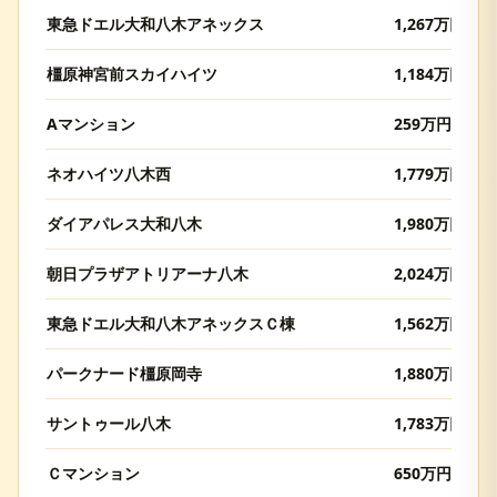
東急ドエル大和八木アネックス
1,267
万円
橿原神宮前スカイハイツ
1,184
万円
Aマンション
259
万円
ネオハイツ八木西
1,779
万円
ダイアパレス大和八木
1,980
万円
朝日プラザアトリアーナ八木
2,024
万円
東急ドエル大和八木アネックスＣ棟
1,562
万円
パークナード橿原岡寺
1,880
万円
サントゥール八木
1,783
万円
Ｃマンション
650
万円