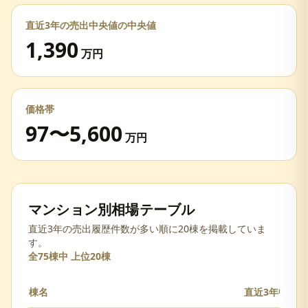
直近3年の売出中央値の中央値
1,390
万円
価格帯
97
〜
5,600
万円
マンション別相場テーブル
直近3年の売出履歴件数が多い順に20棟を掲載していま
す。
全
75
棟中 上位
20
棟
棟名
直近3年中央値