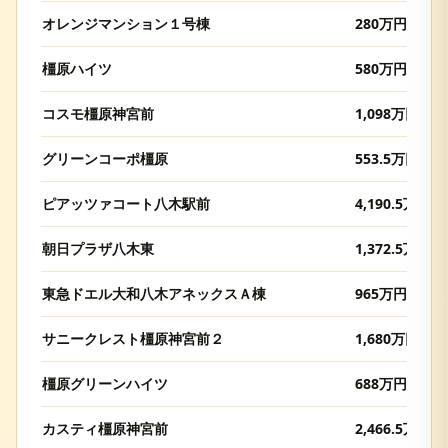
オレンジマンション１号棟
280
万円
橿原ハイツ
580
万円
コスモ橿原神宮前
1,098
万円
グリーンコーポ橿原
553.5
万円
ピアッツァコート八木駅前
4,190.5
万円
朝日プラザ八木東
1,372.5
万円
東急ドエル大和八木アネックスＡ棟
965
万円
サニークレスト橿原神宮前２
1,680
万円
橿原グリーンハイツ
688
万円
カスティ橿原神宮前
2,466.5
万円