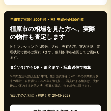
年間査定相談1,600件超・累計売買仲介300件超
橿原市
の相場を見た方へ。実際
の物件も査定します
同じマンションでも階数、方位、専有面積、室内状態、管
理状況で価格は変わります。個別条件を確認してご案内し
ます。
査定だけでもOK・町名まで・写真送信で概算
※年間査定相談は直近1年間、累計売買仲介は2013年の事業開始以
来の累計・自社調べ（2026年7月時点）。写真による概算は、受付
後にご案内する送信方法で写真を確認できる場合に限ります。
電話でのご相談（補助）0120-43-8639