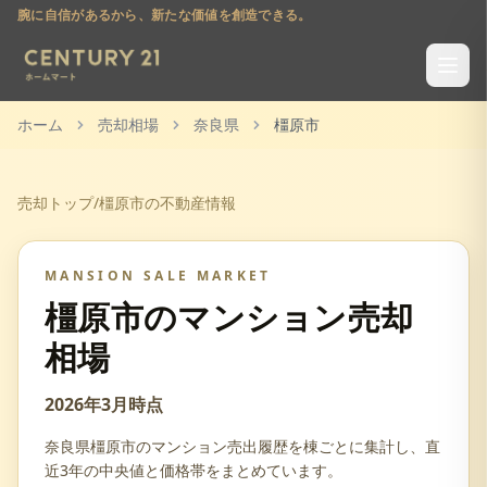
腕に自信があるから、新たな価値を創造できる。
ホーム
売却相場
奈良県
橿原市
売却トップ
/
橿原市
の不動産情報
MANSION SALE MARKET
橿原市
のマンション売却
相場
2026年3月
時点
奈良県
橿原市
のマンション売出履歴を棟ごとに集計し、直
近3年の中央値と価格帯をまとめています。