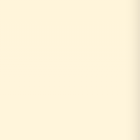
お客様がリフォーム相談
↓
外部の工務店に確認...
数日〜数週間待ち
↓
中間マージン上乗せで高額に
+20〜30%の中間コスト
時間もお金も余分にかかる
お客様がリフォーム相談