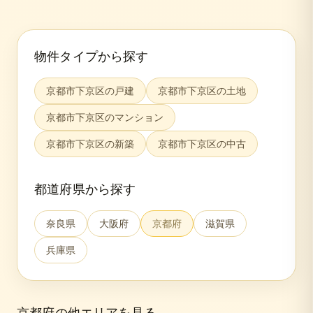
物件タイプから探す
京都市下京区
の
戸建
京都市下京区
の
土地
京都市下京区
の
マンション
京都市下京区
の
新築
京都市下京区
の
中古
都道府県から探す
奈良県
大阪府
京都府
滋賀県
兵庫県