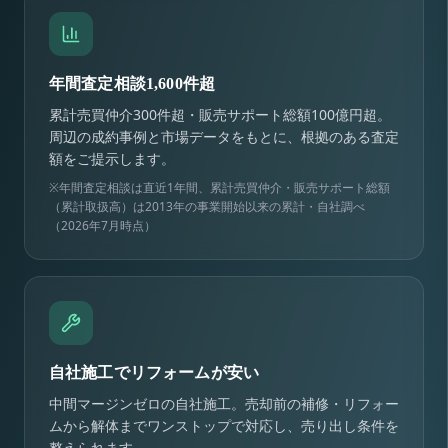
年間査定相談1,600件超
累計売買仲介300件超・販売サポート総額100億円超。
周辺の成約事例と市場データをもとに、根拠のある査定
額をご提示します。
※年間査定相談は直近1年間、累計売買仲介・販売サポート総額
（累計取扱高）は2013年の事業開始以来の累計・自社調べ
（2026年7月時点）
自社施工でリフォームが安い
中間マージンゼロの自社施工。売却前の補修・リフォー
ムから解体までワンストップで対応し、売り出し条件を
整えられます。