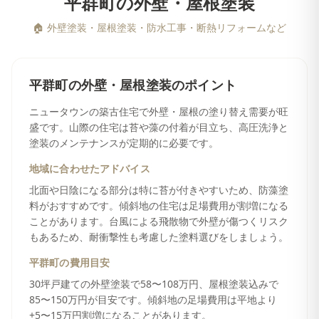
平群町
の
外壁・屋根塗装
🏠
外壁塗装・屋根塗装・防水工事・断熱リフォームなど
平群町
の
外壁・屋根塗装
のポイント
ニュータウンの築古住宅で外壁・屋根の塗り替え需要が旺
盛です。山際の住宅は苔や藻の付着が目立ち、高圧洗浄と
塗装のメンテナンスが定期的に必要です。
地域に合わせたアドバイス
北面や日陰になる部分は特に苔が付きやすいため、防藻塗
料がおすすめです。傾斜地の住宅は足場費用が割増になる
ことがあります。台風による飛散物で外壁が傷つくリスク
もあるため、耐衝撃性も考慮した塗料選びをしましょう。
平群町
の費用目安
30坪戸建ての外壁塗装で58〜108万円、屋根塗装込みで
85〜150万円が目安です。傾斜地の足場費用は平地より
+5〜15万円割増になることがあります。