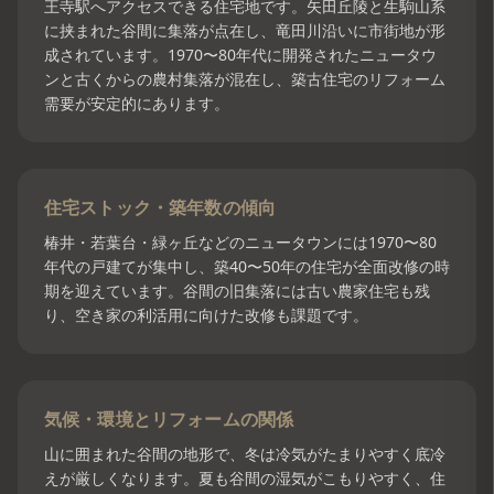
王寺駅へアクセスできる住宅地です。矢田丘陵と生駒山系
に挟まれた谷間に集落が点在し、竜田川沿いに市街地が形
成されています。1970〜80年代に開発されたニュータウ
ンと古くからの農村集落が混在し、築古住宅のリフォーム
需要が安定的にあります。
住宅ストック・築年数の傾向
椿井・若葉台・緑ヶ丘などのニュータウンには1970〜80
年代の戸建てが集中し、築40〜50年の住宅が全面改修の時
期を迎えています。谷間の旧集落には古い農家住宅も残
り、空き家の利活用に向けた改修も課題です。
気候・環境とリフォームの関係
山に囲まれた谷間の地形で、冬は冷気がたまりやすく底冷
えが厳しくなります。夏も谷間の湿気がこもりやすく、住