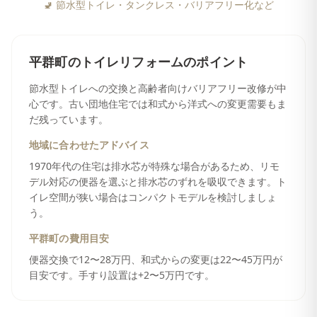
🚽
節水型トイレ・タンクレス・バリアフリー化など
平群町
の
トイレリフォーム
のポイント
節水型トイレへの交換と高齢者向けバリアフリー改修が中
心です。古い団地住宅では和式から洋式への変更需要もま
だ残っています。
地域に合わせたアドバイス
1970年代の住宅は排水芯が特殊な場合があるため、リモ
デル対応の便器を選ぶと排水芯のずれを吸収できます。ト
イレ空間が狭い場合はコンパクトモデルを検討しましょ
う。
平群町
の費用目安
便器交換で12〜28万円、和式からの変更は22〜45万円が
目安です。手すり設置は+2〜5万円です。