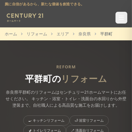
腕に自信があるから、新たな価値を創造できる。
ホーム
リフォーム
エリア
奈良県
平群町
REFORM
平群町
の
リフォーム
奈良県
平群町
のリフォームはセンチュリー21ホームマートにお任
せください。 キッチン・浴室・トイレ・洗面台の水回りから外壁
塗装まで、自社職人による高品質な施工をお届けします。
🍳
キッチンリフォーム
🛁
浴室リフォーム
🚽
トイレリフォーム
🪥
洗面台リフォーム