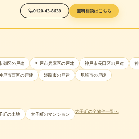
0120-43-8639
無料相談はこちら
市灘区
の戸建
神戸市兵庫区
の戸建
神戸市長田区
の戸建
神
神戸市西区
の戸建
姫路市
の戸建
尼崎市
の戸建
太子町
の全物件一覧へ
子町
の土地
太子町
のマンション