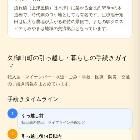
流れ橋（上津屋橋）は木津川に架かる全長約356mの木
造橋で、時代劇のロケ地としても有名です。巨椋池干拓
田は広大な農地が広がる独特の景観で、まちの駅クロス
ピアくみやまは地域の交流拠点となっています。
久御山町
の引っ越し・暮らしの手続きガイ
ド
転入届・マイナンバー・水道・ごみ・学校・医療・防災・交通
の手続き情報をまとめています。
手続きタイムライン
1
引っ越し前
転出届の提出、ライフライン手配など
2
引っ越し後14日以内