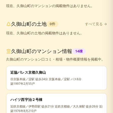
現在、
久御山町
の
マンション
の掲載物件はありません。
久御山町
の
土地
0
件
すべて見る →
現在、
久御山町
の
土地
の掲載物件はありません。
久御山町
のマンション情報
14
棟
久御山町
のマンション口コミ・相場・物件概要情報を掲載中。
近協パレス京都久御山
京阪本線／淀駅 徒歩24分 京阪本線／淀駅 バス6分
築
1997年2月
55戸
ハイツ西宇治２号棟
近鉄京都線／伊勢田駅 徒歩21分 近鉄京都線／大久保駅 徒歩26分 近鉄京都
築
1976年8月
210戸