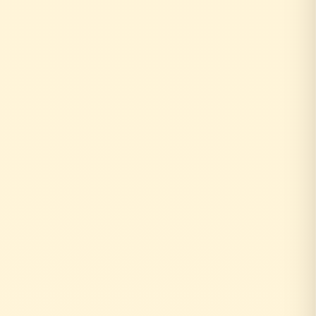
↓
自社の社員がその場で回答！
即日対応
↓
中間マージンなし！適正価格
最大30%コストダウン
速い・安い・高品質の三拍子
即日