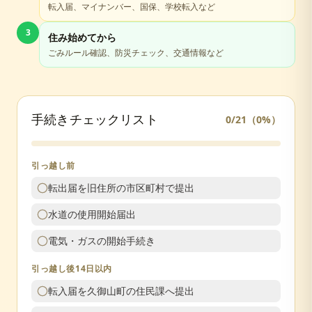
転入届、マイナンバー、国保、学校転入など
3
住み始めてから
ごみルール確認、防災チェック、交通情報など
手続きチェックリスト
0
/
21
（
0
%）
引っ越し前
転出届を旧住所の市区町村で提出
水道の使用開始届出
電気・ガスの開始手続き
引っ越し後14日以内
転入届を久御山町の住民課へ提出