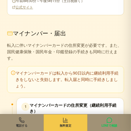
午前8時30分～午後5時15分（土日祝除く）
公式サイト
マイナンバー・届出
転入に伴いマイナンバーカードの住所変更が必要です。また、
国民健康保険・国民年金・印鑑登録の手続きも同時に行えま
す。
マイナンバーカードは転入から90日以内に継続利用手続
きをしないと失効します。転入届と同時に手続きしまし
ょう。
マイナンバーカードの住所変更（継続利用手続
1
き）
転入から90日以内
電話する
無料査定
LINEで相談
転入届と同時に住民課で手続きできます。暗証