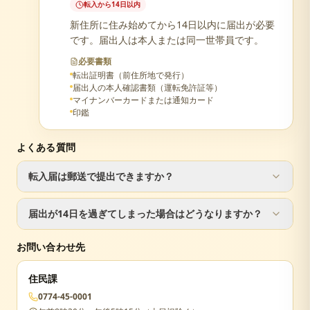
転入から14日以内
新住所に住み始めてから14日以内に届出が必要
です。届出人は本人または同一世帯員です。
必要書類
転出証明書（前住所地で発行）
届出人の本人確認書類（運転免許証等）
マイナンバーカードまたは通知カード
印鑑
よくある質問
転入届は郵送で提出できますか？
転入届は窓口での手続きが必要です。ただし、転出届は郵
届出が14日を過ぎてしまった場合はどうなりますか？
送で手続き可能です。
届出が遅れた場合でも手続きは可能ですが、正当な理由が
お問い合わせ先
ない場合は5万円以下の過料が科されることがあります。
住民課
0774-45-0001