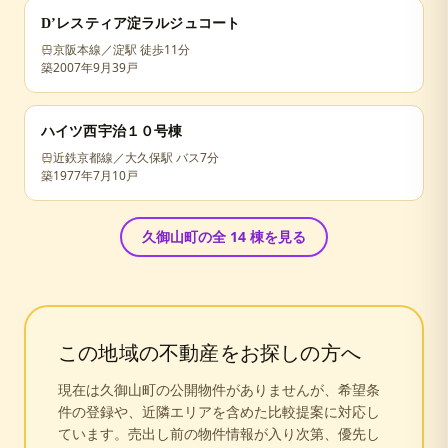
D’レスティア淀ラルジュコート
京阪本線／淀駅 徒歩11分
築
2007年9月
39戸
ハイツ西宇治１０号棟
近鉄京都線／大久保駅 バス7分
築
1977年7月
10戸
久御山町
の全
14
棟を見る
この地域の不動産をお探しの方へ
現在は
久御山町
の公開物件がありませんが、希望条
件の登録や、近隣エリアを含めた比較提案に対応し
ています。売出し前の物件情報が入り次第、優先し