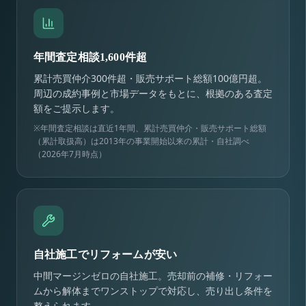
年間査定相談1,600件超
累計売買仲介300件超・販売サポート総額100億円超。
周辺の成約事例と市場データをもとに、根拠のある査定
額をご提示します。
※年間査定相談は直近1年間、累計売買仲介・販売サポート総額
（累計取扱高）は2013年の事業開始以来の累計・自社調べ
（2026年7月時点）
自社施工でリフォームが安い
中間マージンゼロの自社施工。売却前の補修・リフォー
ムから解体までワンストップで対応し、売り出し条件を
整えられます。