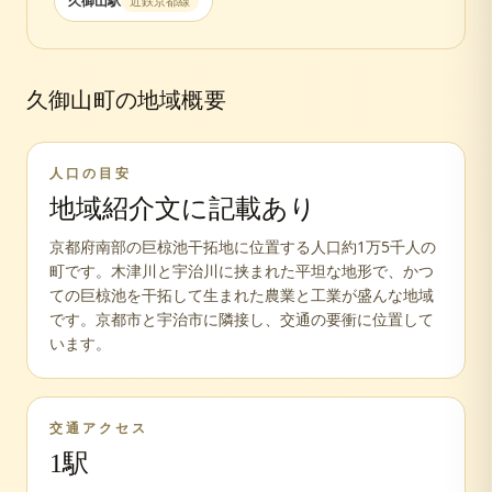
久御山
駅
近鉄京都線
久御山町
の地域概要
人口の目安
地域紹介文に記載あり
京都府南部の巨椋池干拓地に位置する人口約1万5千人の
町です。木津川と宇治川に挟まれた平坦な地形で、かつ
ての巨椋池を干拓して生まれた農業と工業が盛んな地域
です。京都市と宇治市に隣接し、交通の要衝に位置して
います。
交通アクセス
1
駅