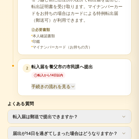
転出証明書を受け取ります。マイナンバーカー
ドをお持ちの場合はカードによる特例転出届
（郵送可）が利用できます。
必要書類
本人確認書類
印鑑
マイナンバーカード（お持ちの方）
転入届を養父市の市民課へ提出
2
転入から14日以内
手続きの流れを見る
よくある質問
必要書類
転入届は郵送で提出できますか？
転出証明書（前住所地で発行）
届出人の本人確認書類（運転免許証等）
転入届は窓口での手続きが必要です。ただし、転出届は郵
マイナンバーカードまたは通知カード
届出が14日を過ぎてしまった場合はどうなりますか？
送で手続き可能です。
印鑑