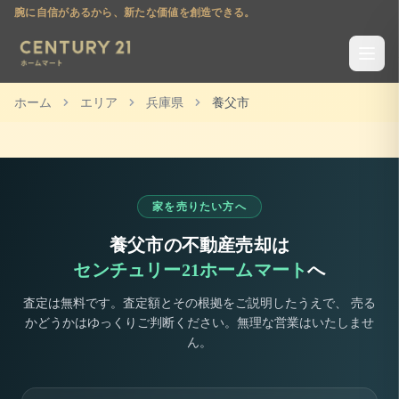
腕に自信があるから、新たな価値を創造できる。
ホーム
エリア
兵庫県
養父市
家を売りたい方へ
養父市
の不動産売却は
センチュリー21ホームマート
へ
査定は無料です。査定額とその根拠をご説明したうえで、 売る
かどうかはゆっくりご判断ください。無理な営業はいたしませ
ん。