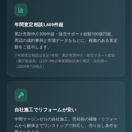
年間査定相談1,600件超
累計売買仲介300件超・販売サポート総額100億円超。
周辺の成約事例と市場データをもとに、根拠のある査定
額をご提示します。
※年間査定相談は直近1年間、累計売買仲介・販売サポート総額
（累計取扱高）は2013年の事業開始以来の累計・自社調べ
（2026年7月時点）
自社施工でリフォームが安い
中間マージンゼロの自社施工。売却前の補修・リフォー
ムから解体までワンストップで対応し、売り出し条件を
整えられます。