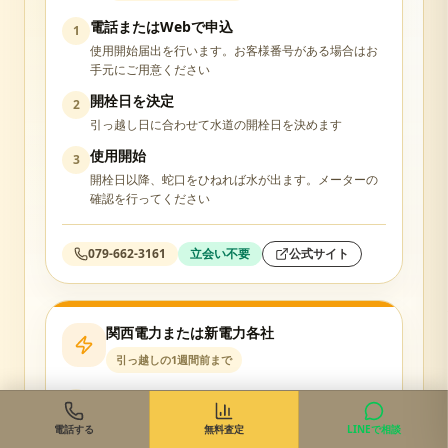
電話またはWebで申込
1
使用開始届出を行います。お客様番号がある場合はお
手元にご用意ください
開栓日を決定
2
引っ越し日に合わせて水道の開栓日を決めます
使用開始
3
開栓日以降、蛇口をひねれば水が出ます。メーターの
確認を行ってください
079-662-3161
立会い不要
公式サイト
関西電力または新電力各社
引っ越しの1週間前まで
Web・電話で契約申込
1
関西電力または希望の新電力会社に使用開始の申込を
電話する
無料査定
LINEで相談
します