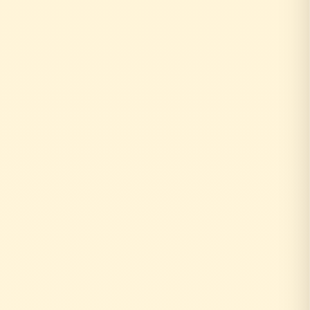
↓
自社の社員がその場で回答！
即日対応
↓
中間マージンなし！適正価格
最大30%コストダウン
速い・安い・高品質の三拍子
即日