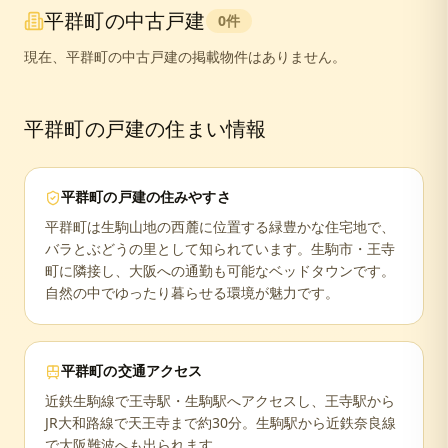
平群町
の中古戸建
0
件
現在、
平群町
の中古戸建の掲載物件はありません。
平群町
の戸建の住まい情報
平群町
の戸建の住みやすさ
平群町は生駒山地の西麓に位置する緑豊かな住宅地で、
バラとぶどうの里として知られています。生駒市・王寺
町に隣接し、大阪への通勤も可能なベッドタウンです。
自然の中でゆったり暮らせる環境が魅力です。
平群町
の交通アクセス
近鉄生駒線で王寺駅・生駒駅へアクセスし、王寺駅から
JR大和路線で天王寺まで約30分。生駒駅から近鉄奈良線
で大阪難波へも出られます。