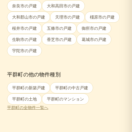
奈良市
の戸建
大和高田市
の戸建
大和郡山市
の戸建
天理市
の戸建
橿原市
の戸建
桜井市
の戸建
五條市
の戸建
御所市
の戸建
生駒市
の戸建
香芝市
の戸建
葛城市
の戸建
宇陀市
の戸建
平群町
の他の物件種別
平群町
の新築戸建
平群町
の中古戸建
平群町
の土地
平群町
のマンション
平群町
の全物件一覧へ