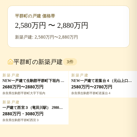
平群町
の戸建 価格帯
2,580
万円 〜
2,880
万円
新築戸建:
2,580
万円〜
2,880
万円
平群町
の新築戸建
3
件
新築戸建
新築戸建
NEW一戸建て生駒郡平群町下垣内 全
NEW一戸建て若葉台４（元山上口
7邸 一戸建て第5期の詳細情報
駅） 2680万円・2780万円の詳細情報
2680万円〜2880万円
2580万円〜2780万円
奈良県生駒郡平群町大字下垣内
奈良県生駒郡平群町若葉台４
新築戸建
一戸建て西宮３（竜田川駅） 2980万
円・3180万円の詳細情報
2880万円・3080万円
奈良県生駒郡平群町西宮３