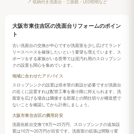
🪥
収納付き洗面台・三面鏡・LED照明など
大阪市東住吉区
の
洗面台リフォーム
のポイン
ト
古い洗面台の交換が中心ですが洗面室を少し広げてランド
リースペースを確保したいという要望も増えています。ス
ポーツをする家族がいる世帯では泥汚れ用のスロップシン
クの設置も関心を集めています。
地域に合わせたアドバイス
スロップシンクの設置は排水管の新設が必要ですが洗面台
の近くに設置すれば配管工事を最小限に抑えられます。洗
面室を広げる場合は隣接する部屋との間仕切りが構造壁で
ないことを確認してから計画しましょう。
大阪市東住吉区
の費用目安
洗面化粧台交換で8万〜25万円、スロップシンクの追加設
置は10万〜20万円が目安です。洗面室の拡張は間取り変