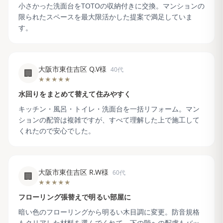
小さかった洗面台をTOTOの収納付きに交換。マンションの
限られたスペースを最大限活かした提案で満足していま
す。
大阪市東住吉区 Q.V様
40代
🏢
★★★★★
水回りをまとめて替えて住みやすく
キッチン・風呂・トイレ・洗面台を一括リフォーム。マン
ションの配管は複雑ですが、すべて理解した上で施工して
くれたので安心でした。
大阪市東住吉区 R.W様
60代
🏢
★★★★★
フローリング張替えで明るい部屋に
暗い色のフローリングから明るい木目調に変更。防音規格
もクリアした材料を選んでくれて、下の階への配慮もバッ