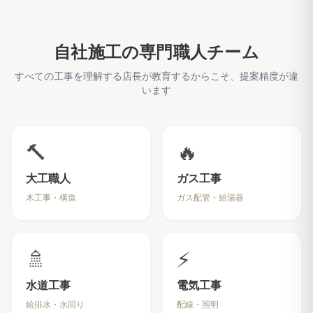
自社施工の専門職人チーム
すべての工事を理解する店長が教育するからこそ、提案精度が違
います
🔨
🔥
大工職人
ガス工事
木工事・構造
ガス配管・給湯器
🚿
⚡
水道工事
電気工事
給排水・水回り
配線・照明