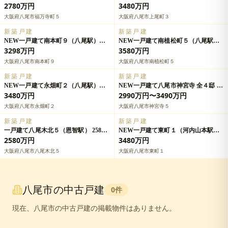
2780万円の詳細情報
細情報
2780万円
3480万円
大阪府八尾市福万寺町５
大阪府八尾市上尾町３
新築戸建
新築戸建
NEW一戸建て南本町９（八尾駅）
NEW一戸建て南植松町５（八尾駅）
3298万円の詳細情報
3580万円の詳細情報
3298万円
3580万円
大阪府八尾市南本町９
大阪府八尾市南植松町５
新築戸建
新築戸建
NEW一戸建て永畑町２（八尾駅）
NEW一戸建て八尾市神宮寺 全４邸 一
3580万円の詳細情報
戸建ての詳細情報
3480万円
2990万円〜3490万円
大阪府八尾市永畑町２
大阪府八尾市神宮寺５
新築戸建
新築戸建
一戸建て八尾木北５（恩智駅） 2580
NEW一戸建て東町１（河内山本駅）
万円の詳細情報
3480万円の詳細情報
2580万円
3480万円
大阪府八尾市八尾木北５
大阪府八尾市東町１
八尾市
の中古戸建
0
件
現在、
八尾市
の中古戸建の掲載物件はありません。