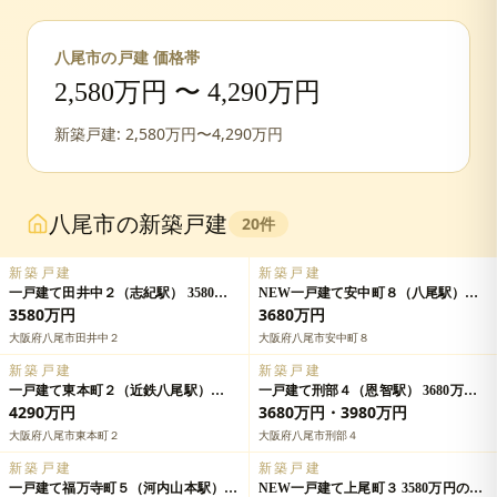
八尾市
の戸建 価格帯
2,580
万円 〜
4,290
万円
新築戸建:
2,580
万円〜
4,290
万円
八尾市
の新築戸建
20
件
新築戸建
新築戸建
一戸建て田井中２（志紀駅） 3580万
NEW一戸建て安中町８（八尾駅）
円の詳細情報
3680万円の詳細情報
3580万円
3680万円
大阪府八尾市田井中２
大阪府八尾市安中町８
新築戸建
新築戸建
一戸建て東本町２（近鉄八尾駅）
一戸建て刑部４（恩智駅） 3680万
4290万円の詳細情報
円・3980万円の詳細情報
4290万円
3680万円・3980万円
大阪府八尾市東本町２
大阪府八尾市刑部４
新築戸建
新築戸建
一戸建て福万寺町５（河内山本駅）
NEW一戸建て上尾町３ 3580万円の詳