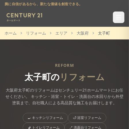
腕に自信があるから、新たな価値を創造できる。
ホーム
リフォーム
エリア
大阪府
太子町
REFORM
太子町
の
リフォーム
大阪府
太子町
のリフォームはセンチュリー21ホームマートにお任
せください。 キッチン・浴室・トイレ・洗面台の水回りから外壁
塗装まで、自社職人による高品質な施工をお届けします。
🍳
キッチンリフォーム
🛁
浴室リフォーム
🚽
トイレリフォーム
🪥
洗面台リフォーム