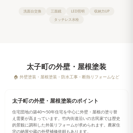
洗面台交換
三面鏡
LED照明
収納力UP
タッチレス水栓
太子町
の
外壁・屋根塗装
🏠
外壁塗装・屋根塗装・防水工事・断熱リフォームなど
太子町
の
外壁・屋根塗装
のポイント
住宅団地の築40〜50年住宅を中心に外壁・屋根の塗り替
え需要が高まっています。竹内街道沿いの古民家では歴史
的景観に調和した外装リフォームが求められます。農家住
宅の納屋や蔵の外壁補修依頼もあります。