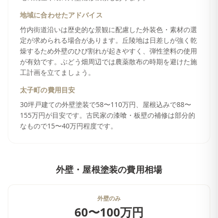
地域に合わせたアドバイス
竹内街道沿いは歴史的な景観に配慮した外装色・素材の選
定が求められる場合があります。丘陵地は日差しが強く乾
燥するため外壁のひび割れが起きやすく、弾性塗料の使用
が有効です。ぶどう畑周辺では農薬散布の時期を避けた施
工計画を立てましょう。
太子町
の費用目安
30坪戸建ての外壁塗装で58〜110万円、屋根込みで88〜
155万円が目安です。古民家の漆喰・板壁の補修は部分的
なもので15〜40万円程度です。
外壁・屋根塗装
の費用相場
外壁のみ
60〜100万円