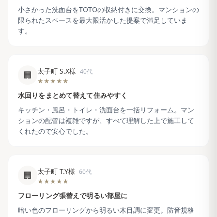
小さかった洗面台をTOTOの収納付きに交換。マンションの
限られたスペースを最大限活かした提案で満足していま
す。
太子町 S.X様
40代
🏢
★★★★★
水回りをまとめて替えて住みやすく
キッチン・風呂・トイレ・洗面台を一括リフォーム。マン
ションの配管は複雑ですが、すべて理解した上で施工して
くれたので安心でした。
太子町 T.Y様
60代
🏢
★★★★★
フローリング張替えで明るい部屋に
暗い色のフローリングから明るい木目調に変更。防音規格