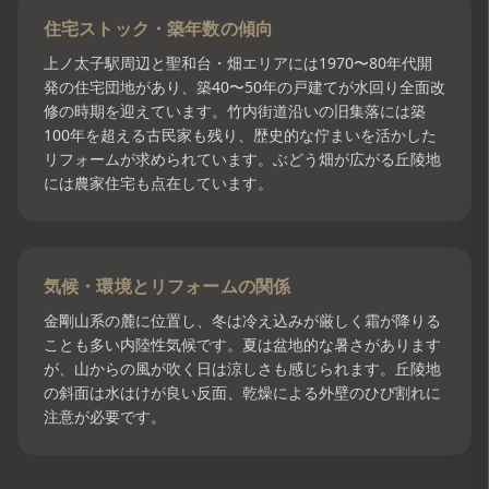
住宅ストック・築年数の傾向
上ノ太子駅周辺と聖和台・畑エリアには1970〜80年代開
発の住宅団地があり、築40〜50年の戸建てが水回り全面改
修の時期を迎えています。竹内街道沿いの旧集落には築
100年を超える古民家も残り、歴史的な佇まいを活かした
リフォームが求められています。ぶどう畑が広がる丘陵地
には農家住宅も点在しています。
気候・環境とリフォームの関係
金剛山系の麓に位置し、冬は冷え込みが厳しく霜が降りる
ことも多い内陸性気候です。夏は盆地的な暑さがあります
が、山からの風が吹く日は涼しさも感じられます。丘陵地
の斜面は水はけが良い反面、乾燥による外壁のひび割れに
注意が必要です。