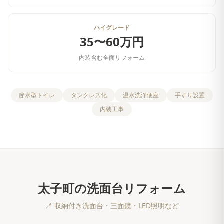
ハイグレード
35〜60万円
内装含む全面リフォーム
節水型トイレ
タンクレス化
温水洗浄便座
手すり設置
内装工事
太子町
の
洗面台リフォーム
🪥
収納付き洗面台・三面鏡・LED照明など