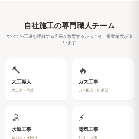
自社施工の専門職人チーム
すべての工事を理解する店長が教育するからこそ、提案精度が違
います
🔨
🔥
大工職人
ガス工事
木工事・構造
ガス配管・給湯器
🚿
⚡
水道工事
電気工事
給排水・水回り
配線・照明