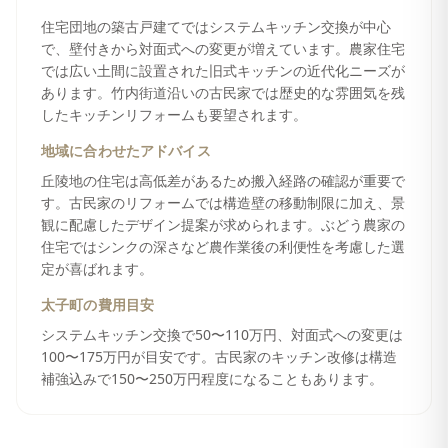
住宅団地の築古戸建てではシステムキッチン交換が中心
で、壁付きから対面式への変更が増えています。農家住宅
では広い土間に設置された旧式キッチンの近代化ニーズが
あります。竹内街道沿いの古民家では歴史的な雰囲気を残
したキッチンリフォームも要望されます。
地域に合わせたアドバイス
丘陵地の住宅は高低差があるため搬入経路の確認が重要で
す。古民家のリフォームでは構造壁の移動制限に加え、景
観に配慮したデザイン提案が求められます。ぶどう農家の
住宅ではシンクの深さなど農作業後の利便性を考慮した選
定が喜ばれます。
太子町
の費用目安
システムキッチン交換で50〜110万円、対面式への変更は
100〜175万円が目安です。古民家のキッチン改修は構造
補強込みで150〜250万円程度になることもあります。