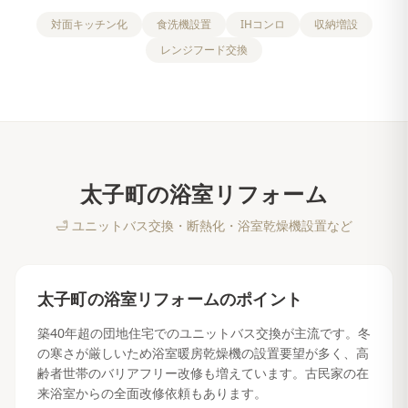
対面キッチン化
食洗機設置
IHコンロ
収納増設
レンジフード交換
太子町
の
浴室リフォーム
🛁
ユニットバス交換・断熱化・浴室乾燥機設置など
太子町
の
浴室リフォーム
のポイント
築40年超の団地住宅でのユニットバス交換が主流です。冬
の寒さが厳しいため浴室暖房乾燥機の設置要望が多く、高
齢者世帯のバリアフリー改修も増えています。古民家の在
来浴室からの全面改修依頼もあります。