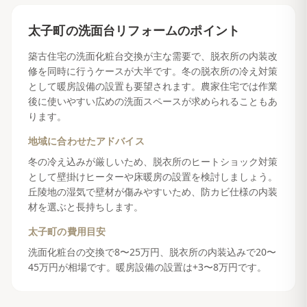
太子町
の
洗面台リフォーム
のポイント
築古住宅の洗面化粧台交換が主な需要で、脱衣所の内装改
修を同時に行うケースが大半です。冬の脱衣所の冷え対策
として暖房設備の設置も要望されます。農家住宅では作業
後に使いやすい広めの洗面スペースが求められることもあ
ります。
地域に合わせたアドバイス
冬の冷え込みが厳しいため、脱衣所のヒートショック対策
として壁掛けヒーターや床暖房の設置を検討しましょう。
丘陵地の湿気で壁材が傷みやすいため、防カビ仕様の内装
材を選ぶと長持ちします。
太子町
の費用目安
洗面化粧台の交換で8〜25万円、脱衣所の内装込みで20〜
45万円が相場です。暖房設備の設置は+3〜8万円です。