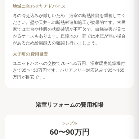
地域に合わせたアドバイス
冬の冷え込みが厳しいため、浴室の断熱性能を重視してく
ださい。壁や天井への断熱材追加施工が効果的です。古民
家では土台や柱脚の状態確認が不可欠で、白蟻被害が見つ
かるケースもあります。丘陵地の一部では水圧が弱い場合
があるため給湯能力の確認も行いましょう。
太子町
の費用目安
ユニットバスへの交換で70〜135万円、浴室暖房乾燥機付
きで85〜150万円です。バリアフリー対応込みで95〜165
万円が目安です。
浴室リフォーム
の費用相場
シンプル
60〜90万円