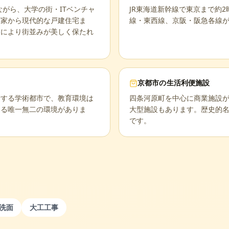
ながら、大学の街・ITベンチャ
JR東海道新幹線で東京まで約2
町家から現代的な戸建住宅ま
線・東西線、京阪・阪急各線
例により街並みが美しく保たれ
京都市
の生活利便施設
積する学術都市で、教育環境は
四条河原町を中心に商業施設
きる唯一無二の環境がありま
大型施設もあります。歴史的
です。
洗面
大工工事