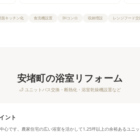
対面キッチン化
食洗機設置
IHコンロ
収納増設
レンジフード交
安堵町
の
浴室リフォーム
🛁
ユニットバス交換・断熱化・浴室乾燥機設置など
イント
中心です。農家住宅の広い浴室を活かして1.25坪以上の余裕あるユニ