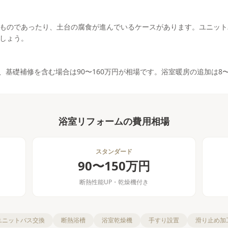
ものであったり、土台の腐食が進んでいるケースがあります。ユニット
しょう。
円、基礎補修を含む場合は90〜160万円が相場です。浴室暖房の追加は8〜
浴室リフォーム
の費用相場
スタンダード
90〜150万円
断熱性能UP・乾燥機付き
ユニットバス交換
断熱浴槽
浴室乾燥機
手すり設置
滑り止め加