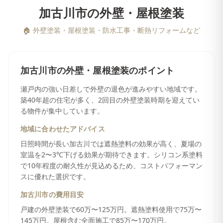
加古川市
の
外壁・屋根塗装
🏠
外壁塗装・屋根塗装・防水工事・断熱リフォームなど
加古川市
の
外壁・屋根塗装
のポイント
瀬戸内の強い日差しで外壁の退色が進みやすい地域です。
築40年超の住宅が多く、2回目の外壁塗装時期を迎えてい
る物件が集中しています。
地域に合わせたアドバイス
日照時間が長い加古川では遮熱塗料の効果が高く、夏場の
室温を2〜3℃下げる効果が期待できます。シリコン系塗料
で10年程度の耐久性が見込めるため、コストパフォーマン
スに優れた選択です。
加古川市
の費用目安
戸建の外壁塗装で60万〜125万円。遮熱塗料使用で75万〜
145万円。屋根含む全面施工で85万〜170万円。