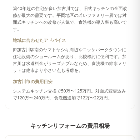
築40年超の住宅が多い加古川では、旧式キッチンの全面改
修が最大の需要です。平岡地区の若いファミリー層では対
面式キッチンへの改修が人気で、食洗機の導入率も高いで
す。
地域に合わせたアドバイス
JR加古川駅南のヤマトヤシキ周辺やニッケパークタウンに
住宅設備のショールームがあり、比較検討に便利です。加
古川は水道料金がリーズナブルなため、食洗機の節水メリ
ットは他市より小さい点も考慮を。
加古川市
の費用目安
システムキッチン交換で50万〜125万円。対面式変更込み
で120万〜240万円。食洗機追加で12万〜22万円。
キッチンリフォーム
の費用相場