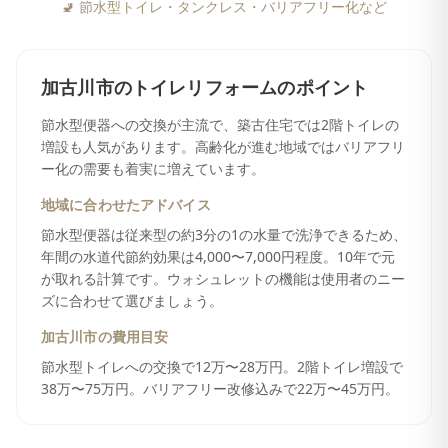
🚽
節水型トイレ・タンクレス・バリアフリー化など
加古川市
の
トイレリフォーム
のポイント
節水型便器への交換が主流で、築古住宅では2階トイレの
増設も人気があります。高齢化が進む地域ではバリアフリ
ー化の需要も着実に増えています。
地域に合わせたアドバイス
節水型便器は従来型の約3分の1の水量で洗浄できるため、
年間の水道代節約効果は4,000〜7,000円程度。10年で元
が取れる計算です。ウォシュレットの機能は使用者のニー
ズに合わせて選びましょう。
加古川市
の費用目安
節水型トイレへの交換で12万〜28万円。2階トイレ増設で
38万〜75万円。バリアフリー改修込みで22万〜45万円。