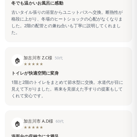
冬でも温かいお風呂に感動
古いタイル張りの浴室からユニットバスへ交換。断熱性が
格段に上がり、冬場のヒートショックの心配がなくなりま
した。2階の配管との兼ね合いも丁寧に説明してくれまし
た。
加古川市 Z.C様
50代
🏠
★★★★★
トイレが快適空間に変身
1階と2階のトイレをまとめて節水型に交換。水道代が目に
見えて下がりました。将来を見据えた手すりの提案もして
くれて安心です。
加古川市 A.D様
60代
🏠
★★★★★
洗面台の収納力に大満足