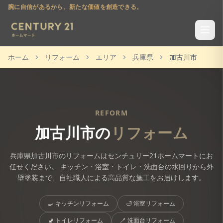
腕に自信があるから、新たな価値を創造できる。
ホーム
リフォーム
エリア
兵庫県
加古川市
REFORM
加古川市
の
リフォーム
兵庫県
加古川市
のリフォームはセンチュリー21ホームマートにお
任せください。 キッチン・浴室・トイレ・洗面台の水回りから外
壁塗装まで、自社職人による高品質な施工をお届けします。
🍳
キッチンリフォーム
🛁
浴室リフォーム
🚽
トイレリフォーム
🪥
洗面台リフォーム