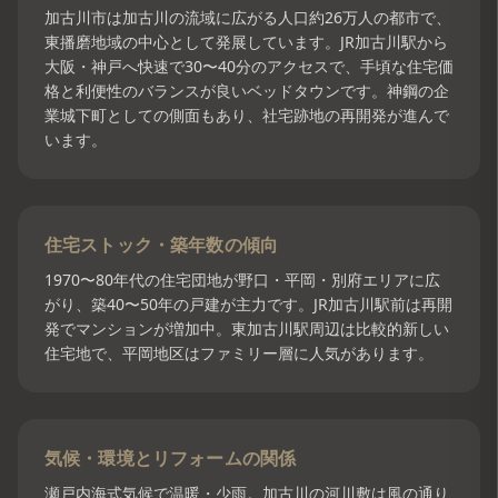
加古川市は加古川の流域に広がる人口約26万人の都市で、
東播磨地域の中心として発展しています。JR加古川駅から
大阪・神戸へ快速で30〜40分のアクセスで、手頃な住宅価
格と利便性のバランスが良いベッドタウンです。神鋼の企
業城下町としての側面もあり、社宅跡地の再開発が進んで
います。
住宅ストック・築年数の傾向
1970〜80年代の住宅団地が野口・平岡・別府エリアに広
がり、築40〜50年の戸建が主力です。JR加古川駅前は再開
発でマンションが増加中。東加古川駅周辺は比較的新しい
住宅地で、平岡地区はファミリー層に人気があります。
気候・環境とリフォームの関係
瀬戸内海式気候で温暖・少雨。加古川の河川敷は風の通り