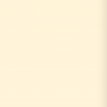
↓
自社の社員がその場で回答！
即日対応
↓
中間マージンなし！適正価格
最大30%コストダウン
速い・安い・高品質の三拍子
即日