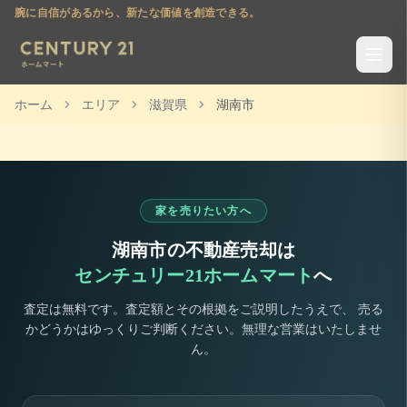
腕に自信があるから、新たな価値を創造できる。
ホーム
エリア
滋賀県
湖南市
家を売りたい方へ
湖南市
の不動産売却は
センチュリー21ホームマート
へ
査定は無料です。査定額とその根拠をご説明したうえで、 売る
かどうかはゆっくりご判断ください。無理な営業はいたしませ
ん。