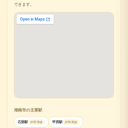
できます。
湖南市
の主要駅
石部
駅
甲西
駅
JR草津線
JR草津線