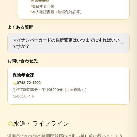
必要書類
登録する印鑑
本人確認書類（運転免許証等）
よくある質問
マイナンバーカードの住所変更はいつまでにすればいい
ですか？
転入届と同日に手続きするのが最もスムーズです。90日を
お問い合わせ先
過ぎるとカードが失効し、再申請が必要になります。
保険年金課
0748-72-1290
午前8時30分～午後5時15分（土日祝除く）
公式サイト
水道・ライフライン
湖南市での水道の使用開始届出は引っ越し前に行いましょう。