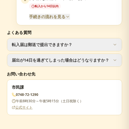
転入から14日以内
手続きの流れを見る
よくある質問
必要書類
転入届は郵送で提出できますか？
転出証明書（前住所地で発行）
届出人の本人確認書類（運転免許証等）
転入届は窓口での手続きが必要です。ただし、転出届は郵
マイナンバーカードまたは通知カード
届出が14日を過ぎてしまった場合はどうなりますか？
送で手続き可能です。
印鑑
届出が遅れた場合でも手続きは可能ですが、正当な理由が
お問い合わせ先
ない場合は5万円以下の過料が科されることがあります。
市民課
0748-72-1290
午前8時30分～午後5時15分（土日祝除く）
公式サイト