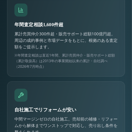
年間査定相談1,600件超
累計売買仲介300件超・販売サポート総額100億円超。
周辺の成約事例と市場データをもとに、根拠のある査定
額をご提示します。
※年間査定相談は直近1年間、累計売買仲介・販売サポート総額
（累計取扱高）は2013年の事業開始以来の累計・自社調べ
（2026年7月時点）
自社施工でリフォームが安い
中間マージンゼロの自社施工。売却前の補修・リフォー
ムから解体までワンストップで対応し、売り出し条件を
整えられます。