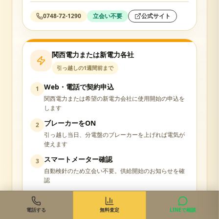
0748-72-1290
立会い不要
公式サイト
関西電力または新電力各社
引っ越しの1週間前まで
Web・電話で契約申込
1
関西電力または希望の新電力会社に使用開始の申込を
します
ブレーカーをON
2
引っ越し当日、分電盤のブレーカーを上げれば電気が
使えます
スマートメーター確認
3
自動検針のため立会い不要。供給開始のお知らせを確
認
立会い不要
電話する
無料査定
LINEで相談