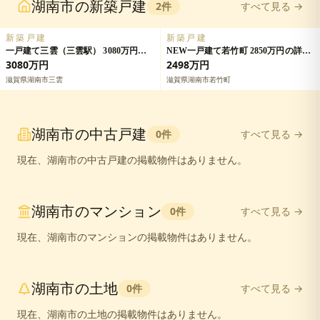
湖南市
の
新築戸建
2
件
すべて見る →
新築戸建
新築戸建
一戸建て三雲（三雲駅） 3080万円の
NEW一戸建て若竹町 2850万円の詳細
詳細情報
情報
3080万円
2498万円
滋賀県湖南市三雲
滋賀県湖南市若竹町
湖南市
の
中古戸建
0
件
すべて見る →
現在、
湖南市
の
中古戸建
の掲載物件はありません。
湖南市
の
マンション
0
件
すべて見る →
現在、
湖南市
の
マンション
の掲載物件はありません。
湖南市
の
土地
0
件
すべて見る →
現在、
湖南市
の
土地
の掲載物件はありません。