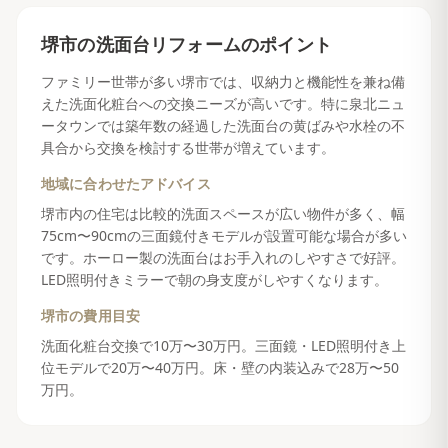
堺市
の
洗面台リフォーム
のポイント
ファミリー世帯が多い堺市では、収納力と機能性を兼ね備
えた洗面化粧台への交換ニーズが高いです。特に泉北ニュ
ータウンでは築年数の経過した洗面台の黄ばみや水栓の不
具合から交換を検討する世帯が増えています。
地域に合わせたアドバイス
堺市内の住宅は比較的洗面スペースが広い物件が多く、幅
75cm〜90cmの三面鏡付きモデルが設置可能な場合が多い
です。ホーロー製の洗面台はお手入れのしやすさで好評。
LED照明付きミラーで朝の身支度がしやすくなります。
堺市
の費用目安
洗面化粧台交換で10万〜30万円。三面鏡・LED照明付き上
位モデルで20万〜40万円。床・壁の内装込みで28万〜50
万円。