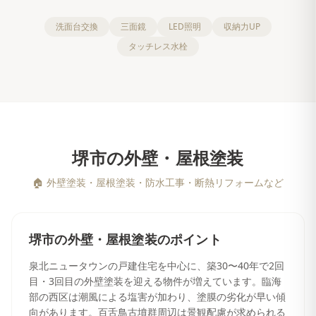
洗面台交換
三面鏡
LED照明
収納力UP
タッチレス水栓
堺市
の
外壁・屋根塗装
🏠
外壁塗装・屋根塗装・防水工事・断熱リフォームなど
堺市
の
外壁・屋根塗装
のポイント
泉北ニュータウンの戸建住宅を中心に、築30〜40年で2回
目・3回目の外壁塗装を迎える物件が増えています。臨海
部の西区は潮風による塩害が加わり、塗膜の劣化が早い傾
向があります。百舌鳥古墳群周辺は景観配慮が求められる