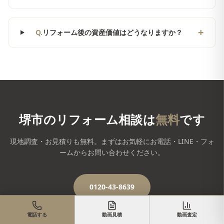
+
Q.
リフォーム後の資産価値はどうなりますか？
堺市
のリフォーム相談は
無料
です
現地調査・お見積りも無料。まずはお気軽にお電話・LINE・フォ
ームからお問い合わせください。
0120-43-8639
LINEで相談
電話する
動画見積
動画査定