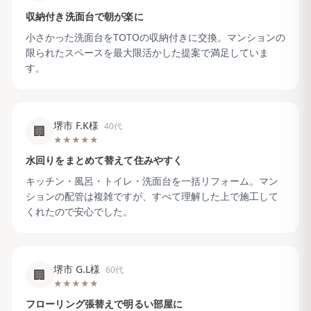
収納付き洗面台で朝が楽に
小さかった洗面台をTOTOの収納付きに交換。マンションの
限られたスペースを最大限活かした提案で満足していま
す。
堺市 F.K様
40代
🏢
★★★★★
水回りをまとめて替えて住みやすく
キッチン・風呂・トイレ・洗面台を一括リフォーム。マン
ションの配管は複雑ですが、すべて理解した上で施工して
くれたので安心でした。
堺市 G.L様
60代
🏢
★★★★★
フローリング張替えで明るい部屋に