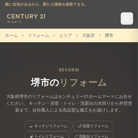
腕に自信があるから、新たな価値を創造できる。
ホーム
リフォーム
エリア
大阪府
堺市
REFORM
堺市
の
リフォーム
大阪府
堺市
のリフォームはセンチュリー21ホームマートにお任せ
ください。 キッチン・浴室・トイレ・洗面台の水回りから外壁塗
装まで、自社職人による高品質な施工をお届けします。
🍳
キッチンリフォーム
🛁
浴室リフォーム
🚽
トイレリフォーム
🪥
洗面台リフォーム