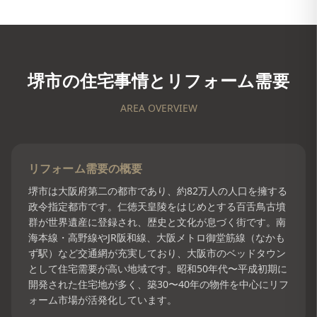
堺市
の住宅事情とリフォーム需要
AREA OVERVIEW
リフォーム需要の概要
堺市は大阪府第二の都市であり、約82万人の人口を擁する
政令指定都市です。仁徳天皇陵をはじめとする百舌鳥古墳
群が世界遺産に登録され、歴史と文化が息づく街です。南
海本線・高野線やJR阪和線、大阪メトロ御堂筋線（なかも
ず駅）など交通網が充実しており、大阪市のベッドタウン
として住宅需要が高い地域です。昭和50年代〜平成初期に
開発された住宅地が多く、築30〜40年の物件を中心にリフ
ォーム市場が活発化しています。