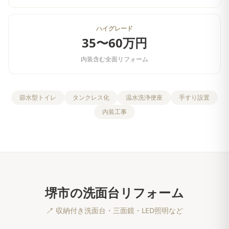
ハイグレード
35〜60万円
内装含む全面リフォーム
節水型トイレ
タンクレス化
温水洗浄便座
手すり設置
内装工事
堺市
の
洗面台リフォーム
🪥
収納付き洗面台・三面鏡・LED照明など