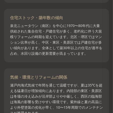
住宅ストック・築年数の傾向
泉北ニュータウン（南区）を中心に1970〜80年代に大量
供給された集合住宅・戸建住宅が多く、老朽化に伴う大規
模リフォームの時期を迎えています。北区・堺区ではマン
ション比率が高く、中区・東区・美原区では戸建住宅が多
い傾向があります。全体として築30年以上の住宅が過半を
占め、水回り設備の更新需要が高まっています。
気候・環境とリフォームの関係
瀬戸内海式気候で年間を通じて温暖ですが、夏は35℃を超
える猛暑日が増加傾向にあります。内陸部の東区・美原区
は冬場の冷え込みが沿岸部よりやや厳しく、西区の臨海部
は海風の影響を受けやすい環境です。紫外線と夏の高温に
より外壁塗装の劣化が早く、10〜15年周期でのメンテナン
スが推奨されます。