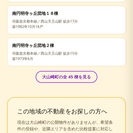
南円明寺ヶ丘団地１８棟
阪急京都本線／西山天王山駅 徒歩17分
築
1982年10月
16戸
南円明寺ヶ丘団地２棟
阪急京都本線／西山天王山駅 徒歩15分
築
1973年6月
大山崎町
の全
45
棟を見る
この地域の不動産をお探しの方へ
現在は
大山崎町
の公開物件がありませんが、希望条
件の登録や、近隣エリアを含めた比較提案に対応し