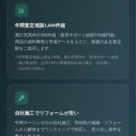
年間査定相談1,600件超
累計売買仲介300件超・販売サポート総額100億円超。
周辺の成約事例と市場データをもとに、根拠のある査定
額をご提示します。
※年間査定相談は直近1年間、累計売買仲介・販売サポート総額
（累計取扱高）は2013年の事業開始以来の累計・自社調べ
（2026年7月時点）
自社施工でリフォームが安い
中間マージンゼロの自社施工。売却前の補修・リフォー
ムから解体までワンストップで対応し、売り出し条件を
整えられます。