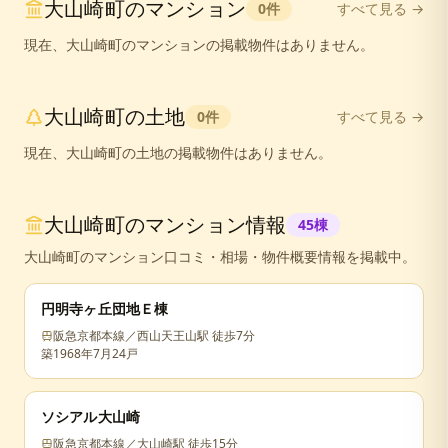
大山崎町
の
マンション
0
件
すべて見る →
現在、
大山崎町
の
マンション
の掲載物件はありません。
大山崎町
の
土地
0
件
すべて見る →
現在、
大山崎町
の
土地
の掲載物件はありません。
大山崎町
のマンション情報
45
棟
大山崎町
のマンション口コミ・相場・物件概要情報を掲載中。
円明寺ヶ丘団地Ｅ棟
阪急京都本線／西山天王山駅 徒歩7分
築
1968年7月
24戸
ソシアル大山崎
阪急京都本線／大山崎駅 徒歩15分