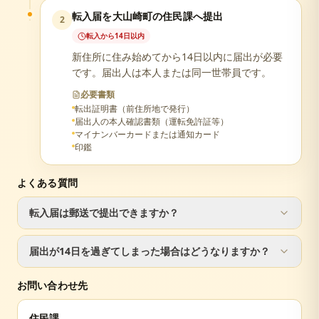
転入届を大山崎町の住民課へ提出
2
転入から14日以内
新住所に住み始めてから14日以内に届出が必要
です。届出人は本人または同一世帯員です。
必要書類
転出証明書（前住所地で発行）
届出人の本人確認書類（運転免許証等）
マイナンバーカードまたは通知カード
印鑑
よくある質問
転入届は郵送で提出できますか？
転入届は窓口での手続きが必要です。ただし、転出届は郵
届出が14日を過ぎてしまった場合はどうなりますか？
送で手続き可能です。
届出が遅れた場合でも手続きは可能ですが、正当な理由が
お問い合わせ先
ない場合は5万円以下の過料が科されることがあります。
住民課