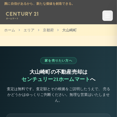
腕に自信があるから、新たな価値を創造できる。
ホーム
エリア
京都府
大山崎町
家を売りたい方へ
大山崎町
の不動産売却は
センチュリー21ホームマート
へ
査定は無料です。査定額とその根拠をご説明したうえで、 売る
かどうかはゆっくりご判断ください。無理な営業はいたしませ
ん。