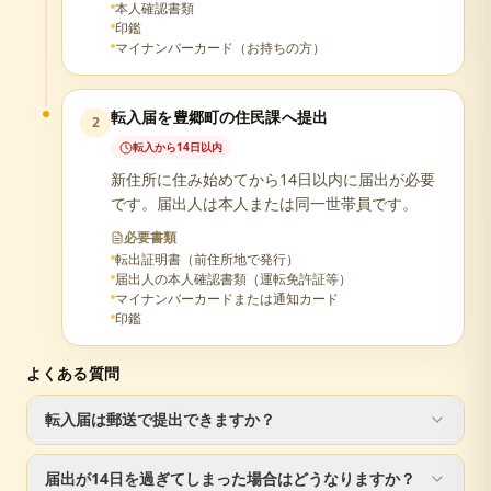
本人確認書類
印鑑
マイナンバーカード（お持ちの方）
転入届を豊郷町の住民課へ提出
2
転入から14日以内
新住所に住み始めてから14日以内に届出が必要
です。届出人は本人または同一世帯員です。
必要書類
転出証明書（前住所地で発行）
届出人の本人確認書類（運転免許証等）
マイナンバーカードまたは通知カード
印鑑
よくある質問
転入届は郵送で提出できますか？
転入届は窓口での手続きが必要です。ただし、転出届は郵
届出が14日を過ぎてしまった場合はどうなりますか？
送で手続き可能です。