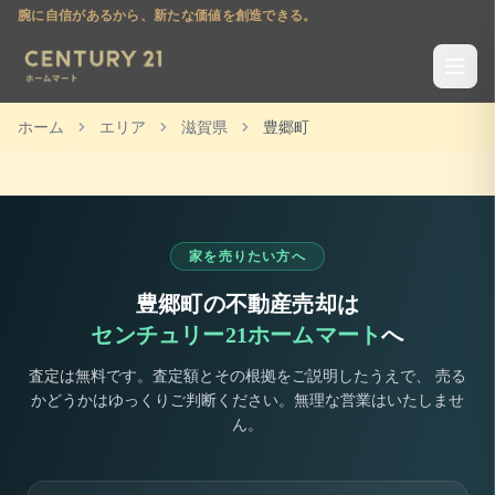
腕に自信があるから、新たな価値を創造できる。
ホーム
エリア
滋賀県
豊郷町
家を売りたい方へ
豊郷町
の不動産売却は
センチュリー21ホームマート
へ
査定は無料です。査定額とその根拠をご説明したうえで、 売る
かどうかはゆっくりご判断ください。無理な営業はいたしませ
ん。