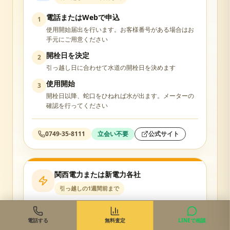
電話またはWebで申込
1
使用開始届出を行います。お客様番号がある場合はお
手元にご用意ください
開栓日を決定
2
引っ越し日に合わせて水道の開栓日を決めます
使用開始
3
開栓日以降、蛇口をひねれば水が出ます。メーターの
確認を行ってください
0749-35-8111
立会い不要
公式サイト
関西電力または新電力各社
引っ越しの1週間前まで
Web・電話で契約申込
1
関西電力または希望の新電力会社に使用開始の申込を
電話する
無料査定
LINEで相談