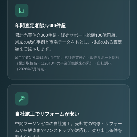
年間査定相談1,600件超
累計売買仲介300件超・販売サポート総額100億円超。
周辺の成約事例と市場データをもとに、根拠のある査定
額をご提示します。
※年間査定相談は直近1年間、累計売買仲介・販売サポート総額
（累計取扱高）は2013年の事業開始以来の累計・自社調べ
（2026年7月時点）
自社施工でリフォームが安い
中間マージンゼロの自社施工。売却前の補修・リフォー
ムから解体までワンストップで対応し、売り出し条件を
整えられます。