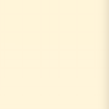
↓
自社の社員がその場で回答！
即日対応
↓
中間マージンなし！適正価格
最大30%コストダウン
速い・安い・高品質の三拍子
即日