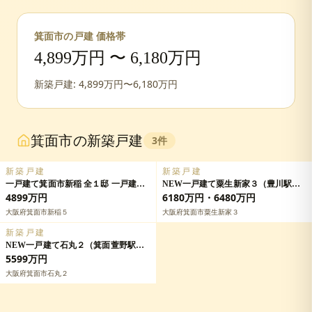
箕面市
の戸建 価格帯
4,899
万円 〜
6,180
万円
新築戸建:
4,899
万円〜
6,180
万円
箕面市
の新築戸建
3
件
新築戸建
新築戸建
一戸建て箕面市新稲 全１邸 一戸建て
NEW一戸建て粟生新家３（豊川駅）
の詳細情報
6480万円・6780万円の詳細情報
4899万円
6180万円・6480万円
大阪府箕面市新稲５
大阪府箕面市粟生新家３
新築戸建
NEW一戸建て石丸２（箕面萱野駅）
5798万円の詳細情報
5599万円
大阪府箕面市石丸２