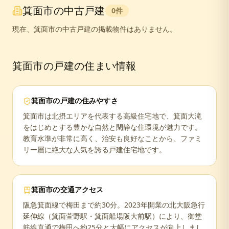
箕面市
の中古戸建
0
件
現在、
箕面市
の中古戸建の掲載物件はありません。
箕面市
の戸建の住まい情報
箕面市
の戸建の住みやすさ
箕面市は北摂エリアを代表する高級住宅地で、箕面大滝
をはじめとする豊かな自然と閑静な住環境が魅力です。
教育水準が非常に高く、治安も良好なことから、ファミ
リー層に絶大な人気を誇る戸建住宅地です。
箕面市
の交通アクセス
阪急箕面線で梅田まで約30分。2023年開業の北大阪急行
延伸線（箕面萱野駅・箕面船場阪大前駅）により、御堂
筋線直通で梅田へ約25分と大幅にアクセスが向上しまし