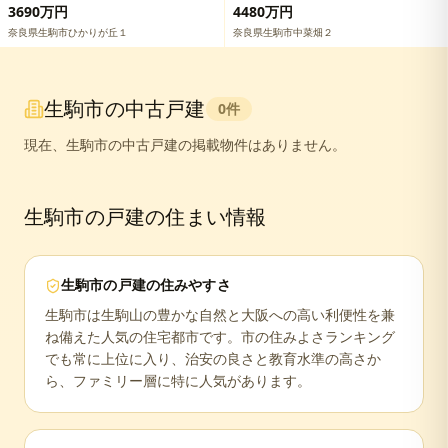
の詳細情報
邸 一戸建ての詳細情報
3690万円
4480万円
奈良県生駒市ひかりが丘１
奈良県生駒市中菜畑２
生駒市
の中古戸建
0
件
現在、
生駒市
の中古戸建の掲載物件はありません。
生駒市
の戸建の住まい情報
生駒市
の戸建の住みやすさ
生駒市は生駒山の豊かな自然と大阪への高い利便性を兼
ね備えた人気の住宅都市です。市の住みよさランキング
でも常に上位に入り、治安の良さと教育水準の高さか
ら、ファミリー層に特に人気があります。