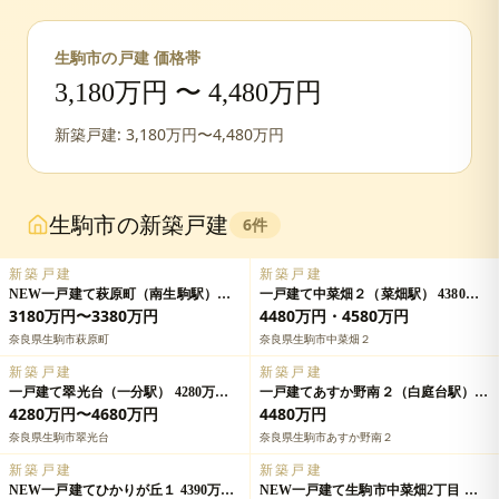
生駒市
の戸建 価格帯
3,180
万円 〜
4,480
万円
新築戸建:
3,180
万円〜
4,480
万円
生駒市
の新築戸建
6
件
新築戸建
新築戸建
NEW一戸建て萩原町（南生駒駅）
一戸建て中菜畑２（菜畑駅） 4380万
3180万円～3380万円の詳細情報
円～4580万円の詳細情報
3180万円〜3380万円
4480万円・4580万円
奈良県生駒市萩原町
奈良県生駒市中菜畑２
新築戸建
新築戸建
一戸建て翠光台（一分駅） 4280万円
一戸建てあすか野南２（白庭台駅）
～4680万円の詳細情報
4680万円の詳細情報
4280万円〜4680万円
4480万円
奈良県生駒市翠光台
奈良県生駒市あすか野南２
新築戸建
新築戸建
NEW一戸建てひかりが丘１ 4390万円
NEW一戸建て生駒市中菜畑2丁目 全6