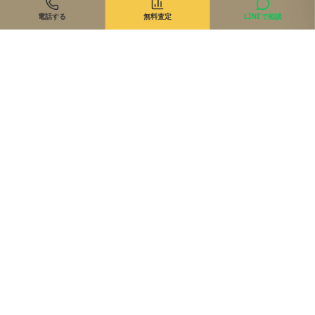
電話する
無料査定
LINEで相談
住まいのご相談、まずは無料で
来店・オンライン・現地同行。状況に合わせて最適な進め方を
ご提案します。