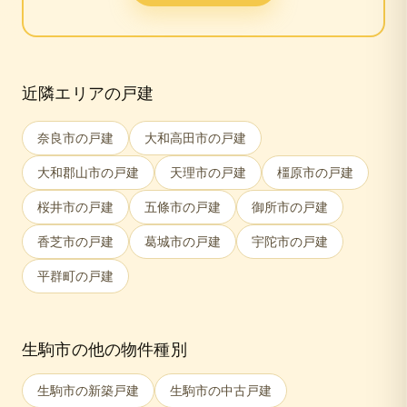
近隣エリアの戸建
奈良市
の戸建
大和高田市
の戸建
大和郡山市
の戸建
天理市
の戸建
橿原市
の戸建
桜井市
の戸建
五條市
の戸建
御所市
の戸建
香芝市
の戸建
葛城市
の戸建
宇陀市
の戸建
平群町
の戸建
生駒市
の他の物件種別
生駒市
の新築戸建
生駒市
の中古戸建