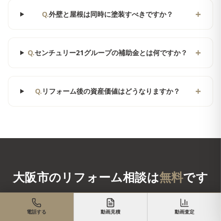
+
Q.
外壁と屋根は同時に塗装すべきですか？
+
Q.
センチュリー21グループの補助金とは何ですか？
+
Q.
リフォーム後の資産価値はどうなりますか？
大阪市
のリフォーム相談は
無料
です
現地調査・お見積りも無料。まずはお気軽にお電話・LINE・フォ
ームからお問い合わせください。
電話する
動画見積
動画査定