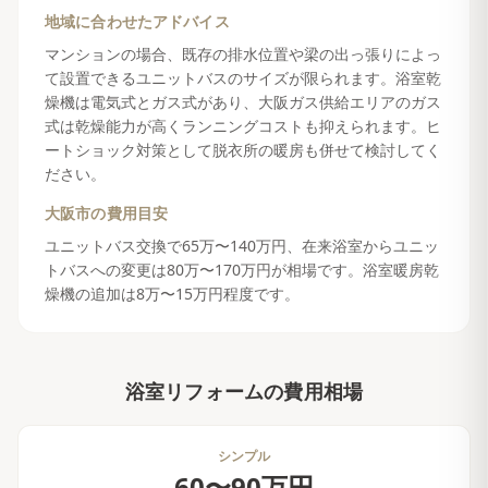
地域に合わせたアドバイス
マンションの場合、既存の排水位置や梁の出っ張りによっ
て設置できるユニットバスのサイズが限られます。浴室乾
燥機は電気式とガス式があり、大阪ガス供給エリアのガス
式は乾燥能力が高くランニングコストも抑えられます。ヒ
ートショック対策として脱衣所の暖房も併せて検討してく
ださい。
大阪市
の費用目安
ユニットバス交換で65万〜140万円、在来浴室からユニッ
トバスへの変更は80万〜170万円が相場です。浴室暖房乾
燥機の追加は8万〜15万円程度です。
浴室リフォーム
の費用相場
シンプル
60〜90万円