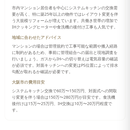
市内マンション居住者を中心にシステムキッチンの交換需
要が高く、特に築25年以上の物件ではレイアウト変更を伴
う大規模リフォームが増えています。共働き世帯の増加で
IHクッキングヒーターや食洗機の後付け工事も人気です。
地域に合わせたアドバイス
マンションの場合は管理規約で工事可能な範囲や搬入経路
に制約があるため、事前に管理組合への届出と現地調査を
行いましょう。ガスからIHへの切り替えは電気容量の確認
が必須です。対面キッチンへの変更はPS位置によって排水
勾配が取れるか確認が必要です。
大阪市
の費用目安
システムキッチン交換で60万〜150万円、対面式への間取
り変更を伴う場合は150万〜280万円が目安です。食洗機
後付けは15万〜25万円、IH交換は10万〜20万円程度で
す。