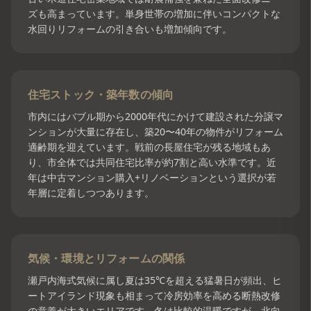
ズも高まっています。単身世帯の増加に伴いコンパクトな
水回りリフォームの引き合いも増加傾向です。
住宅ストック・築年数の傾向
市内にはバブル期から2000年代にかけて建設された分譲マ
ンションが大量に存在し、築20〜40年の物件がリフォーム
適齢期を迎えています。戦前の長屋住宅が残る地域もあ
り、市全体では共同住宅比率が約7割と高い水準です。近
年は中古マンション購入+リノベーションという選択が若
年層に定着しつつあります。
気候・環境とリフォームの関係
瀬戸内海式気候に属し夏は35℃を超える猛暑日が頻出、ヒ
ートアイランド現象も相まって冷房効率を高める断熱改修
の意義が大きいエリアです。冬は比較的温暖ですが、北向