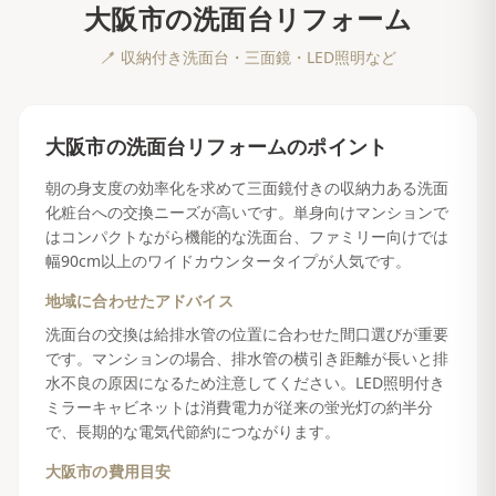
大阪市
の
洗面台リフォーム
🪥
収納付き洗面台・三面鏡・LED照明など
大阪市
の
洗面台リフォーム
のポイント
朝の身支度の効率化を求めて三面鏡付きの収納力ある洗面
化粧台への交換ニーズが高いです。単身向けマンションで
はコンパクトながら機能的な洗面台、ファミリー向けでは
幅90cm以上のワイドカウンタータイプが人気です。
地域に合わせたアドバイス
洗面台の交換は給排水管の位置に合わせた間口選びが重要
です。マンションの場合、排水管の横引き距離が長いと排
水不良の原因になるため注意してください。LED照明付き
ミラーキャビネットは消費電力が従来の蛍光灯の約半分
で、長期的な電気代節約につながります。
大阪市
の費用目安