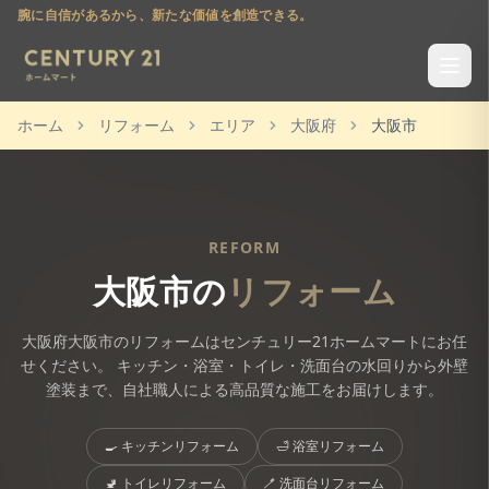
腕に自信があるから、新たな価値を創造できる。
ホーム
リフォーム
エリア
大阪府
大阪市
REFORM
大阪市
の
リフォーム
大阪府
大阪市
のリフォームはセンチュリー21ホームマートにお任
せください。 キッチン・浴室・トイレ・洗面台の水回りから外壁
塗装まで、自社職人による高品質な施工をお届けします。
🍳
キッチンリフォーム
🛁
浴室リフォーム
🚽
トイレリフォーム
🪥
洗面台リフォーム