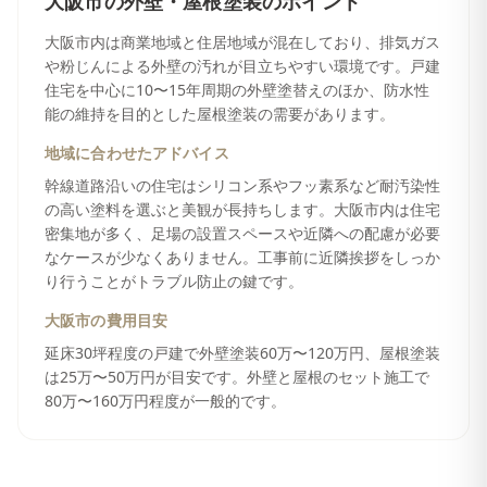
大阪市
の
外壁・屋根塗装
のポイント
大阪市内は商業地域と住居地域が混在しており、排気ガス
や粉じんによる外壁の汚れが目立ちやすい環境です。戸建
住宅を中心に10〜15年周期の外壁塗替えのほか、防水性
能の維持を目的とした屋根塗装の需要があります。
地域に合わせたアドバイス
幹線道路沿いの住宅はシリコン系やフッ素系など耐汚染性
の高い塗料を選ぶと美観が長持ちします。大阪市内は住宅
密集地が多く、足場の設置スペースや近隣への配慮が必要
なケースが少なくありません。工事前に近隣挨拶をしっか
り行うことがトラブル防止の鍵です。
大阪市
の費用目安
延床30坪程度の戸建で外壁塗装60万〜120万円、屋根塗装
は25万〜50万円が目安です。外壁と屋根のセット施工で
80万〜160万円程度が一般的です。