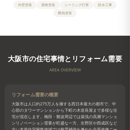
外壁塗装
屋根塗装
シーリング打替
防水工事
断熱塗装
大阪市
の住宅事情とリフォーム需要
AREA OVERVIEW
リフォーム需要の概要
大阪市は人口約275万人を擁する西日本最大の都市で、中
心部のタワーマンションから下町の木造長屋まで多様な住
宅が混在します。梅田・難波周辺では築浅の高層マンショ
ンリノベーション需要が旺盛な一方、生野区や西成区など
古い木造住宅密集地域では耐震補強を兼ねた全面改修ニー