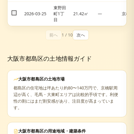
東野田
2026-03-25
町1丁
21.42㎡
—
京橋
目
前へ
1
/
10
次へ
大阪市都島区
の土地情報ガイド
大阪市都島区
の土地市場
都島区の住宅地は坪あたり約80〜140万円で、京橋駅周
辺が高く、毛馬・大東町エリアは比較的手頃です。利便
性の割にはまだ割安感があり、注目度が高まっていま
す。
大阪市都島区
の用途地域・建築条件