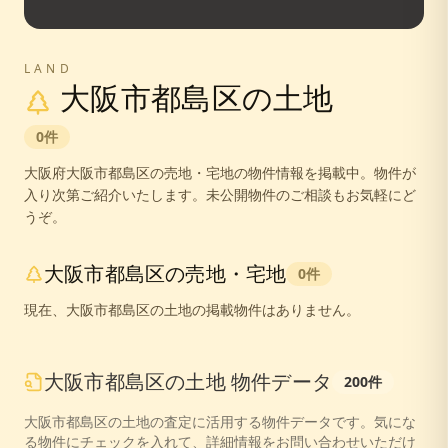
LAND
大阪市都島区
の土地
0
件
大阪府
大阪市都島区
の売地・宅地の物件情報を掲載中。
物件が
入り次第ご紹介いたします。未公開物件のご相談もお気軽にど
うぞ。
大阪市都島区
の売地・宅地
0
件
現在、
大阪市都島区
の土地の掲載物件はありません。
大阪市都島区
の
土地
物件データ
200
件
大阪市都島区
の
土地
の査定に活用する物件データです。気にな
る物件にチェックを入れて、詳細情報をお問い合わせいただけ