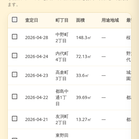
ます。
査定日
町丁目
面積
用途地域
最寄
中野町
2026-04-28
148.3㎡
—
桜ノ
2丁目
内代町
野江
2026-04-24
72.13㎡
—
4丁目
代
高倉町
城北
2026-04-23
33.6㎡
—
3丁目
園通
都島中
2026-04-22
通1丁
39.69㎡
—
都島
目
友渕町
2026-04-21
13.27㎡
—
都島
2丁目
東野田