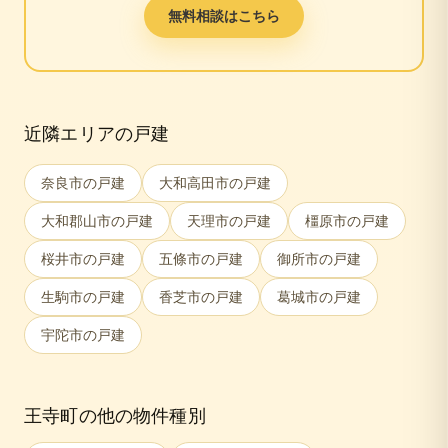
無料相談はこちら
近隣エリアの戸建
奈良市
の戸建
大和高田市
の戸建
大和郡山市
の戸建
天理市
の戸建
橿原市
の戸建
桜井市
の戸建
五條市
の戸建
御所市
の戸建
生駒市
の戸建
香芝市
の戸建
葛城市
の戸建
宇陀市
の戸建
王寺町
の他の物件種別