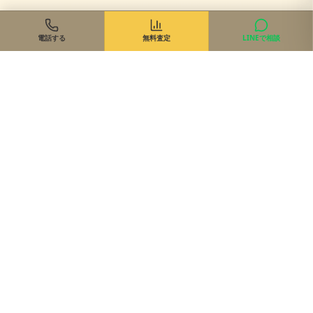
電話する
無料査定
LINEで相談
住まいのご相談、まずは無料で
来店・オンライン・現地同行。状況に合わせて最適な進め方を