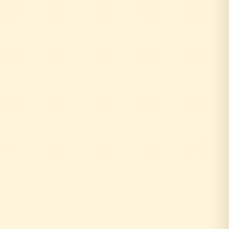
お客様がリフォーム相談
↓
外部の工務店に確認...
数日〜数週間待ち
↓
中間マージン上乗せで高額に
+20〜30%の中間コスト
時間もお金も余分にかかる