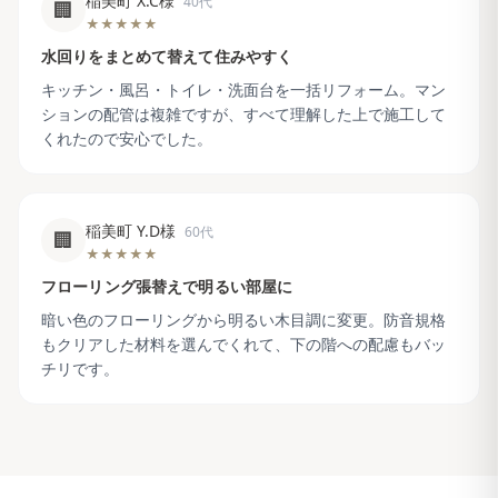
稲美町 X.C様
40代
🏢
★★★★★
水回りをまとめて替えて住みやすく
キッチン・風呂・トイレ・洗面台を一括リフォーム。マン
ションの配管は複雑ですが、すべて理解した上で施工して
くれたので安心でした。
稲美町 Y.D様
60代
🏢
★★★★★
フローリング張替えで明るい部屋に
暗い色のフローリングから明るい木目調に変更。防音規格
もクリアした材料を選んでくれて、下の階への配慮もバッ
チリです。