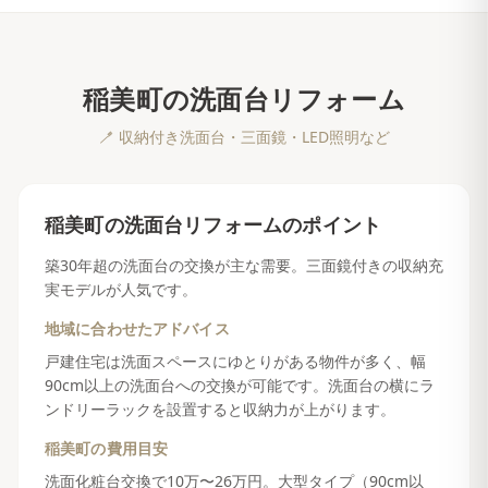
稲美町
の
洗面台リフォーム
🪥
収納付き洗面台・三面鏡・LED照明など
稲美町
の
洗面台リフォーム
のポイント
築30年超の洗面台の交換が主な需要。三面鏡付きの収納充
実モデルが人気です。
地域に合わせたアドバイス
戸建住宅は洗面スペースにゆとりがある物件が多く、幅
90cm以上の洗面台への交換が可能です。洗面台の横にラ
ンドリーラックを設置すると収納力が上がります。
稲美町
の費用目安
洗面化粧台交換で10万〜26万円。大型タイプ（90cm以