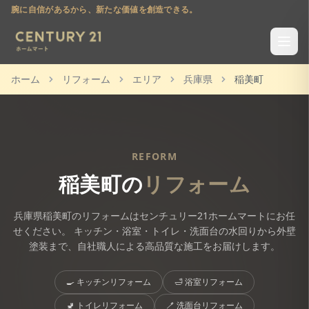
腕に自信があるから、新たな価値を創造できる。
ホーム
リフォーム
エリア
兵庫県
稲美町
REFORM
稲美町
の
リフォーム
兵庫県
稲美町
のリフォームはセンチュリー21ホームマートにお任
せください。 キッチン・浴室・トイレ・洗面台の水回りから外壁
塗装まで、自社職人による高品質な施工をお届けします。
🍳
キッチンリフォーム
🛁
浴室リフォーム
🚽
トイレリフォーム
🪥
洗面台リフォーム