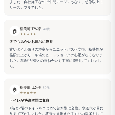
ました。自社施工なので中間マージンもなく、想像以上に
リーズナブルでした。
稲美町 T.W様
40代
🏠
★★★★★
冬でも温かいお風呂に感動
古いタイル張りの浴室からユニットバスへ交換。断熱性が
格段に上がり、冬場のヒートショックの心配がなくなりま
した。2階の配管との兼ね合いも丁寧に説明してくれまし
た。
稲美町 U.X様
50代
🏠
★★★★★
トイレが快適空間に変身
1階と2階のトイレをまとめて節水型に交換。水道代が目に
見えて下がりました。将来を見据えた手すりの提案もして