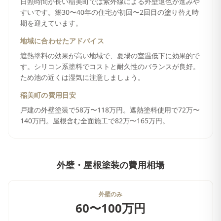
日照時間が長い稲美町では紫外線による外壁退色が進みや
すいです。築30〜40年の住宅が初回〜2回目の塗り替え時
期を迎えています。
地域に合わせたアドバイス
遮熱塗料の効果が高い地域で、夏場の室温低下に効果的で
す。シリコン系塗料でコストと耐久性のバランスが良好。
ため池の近くは湿気に注意しましょう。
稲美町
の費用目安
戸建の外壁塗装で58万〜118万円。遮熱塗料使用で72万〜
140万円。屋根含む全面施工で82万〜165万円。
外壁・屋根塗装
の費用相場
外壁のみ
60〜100万円