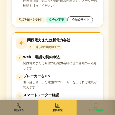
開栓日以降、蛇口をひねれば水が出ます。メーターの
確認を行ってください
0746-42-0441
立会い不要
公式サイト
関西電力または新電力各社
引っ越しの1週間前まで
Web・電話で契約申込
1
関西電力または希望の新電力会社に使用開始の申込を
します
ブレーカーをON
2
引っ越し当日、分電盤のブレーカーを上げれば電気が
使えます
スマートメーター確認
3
自動検針のため立会い不要。供給開始のお知らせを確
認
電話する
無料査定
LINEで相談