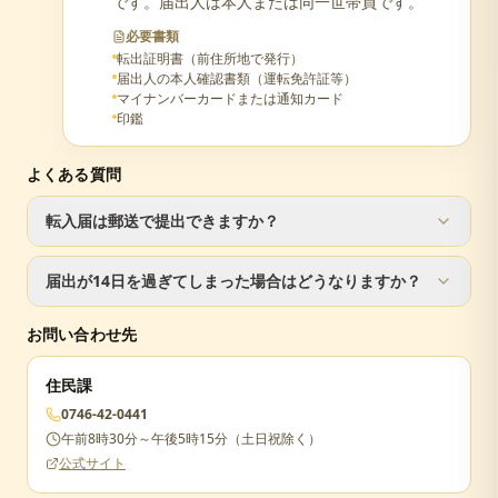
です。届出人は本人または同一世帯員です。
必要書類
転出証明書（前住所地で発行）
届出人の本人確認書類（運転免許証等）
マイナンバーカードまたは通知カード
印鑑
よくある質問
転入届は郵送で提出できますか？
転入届は窓口での手続きが必要です。ただし、転出届は郵
届出が14日を過ぎてしまった場合はどうなりますか？
送で手続き可能です。
届出が遅れた場合でも手続きは可能ですが、正当な理由が
お問い合わせ先
ない場合は5万円以下の過料が科されることがあります。
住民課
0746-42-0441
午前8時30分～午後5時15分（土日祝除く）
公式サイト