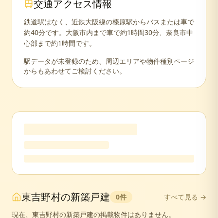
交通アクセス情報
鉄道駅はなく、近鉄大阪線の榛原駅からバスまたは車で
約40分です。大阪市内まで車で約1時間30分、奈良市中
心部まで約1時間です。
駅データが未登録のため、周辺エリアや物件種別ページ
からもあわせてご検討ください。
東吉野村
の
新築戸建
0
件
すべて見る →
現在、
東吉野村
の
新築戸建
の掲載物件はありません。