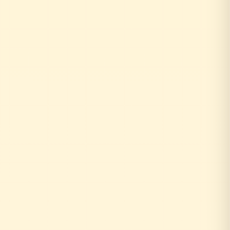
↓
自社の社員がその場で回答！
即日対応
↓
中間マージンなし！適正価格
最大30%コストダウン
速い・安い・高品質の三拍子
即日