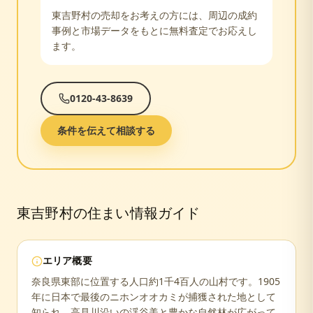
東吉野村
の売却をお考えの方には、周辺の成約
事例と市場データをもとに無料査定でお応えし
ます。
0120-43-8639
条件を伝えて相談する
東吉野村
の住まい情報ガイド
エリア概要
奈良県東部に位置する人口約1千4百人の山村です。1905
年に日本で最後のニホンオオカミが捕獲された地として
知られ、高見川沿いの渓谷美と豊かな自然林が広がって