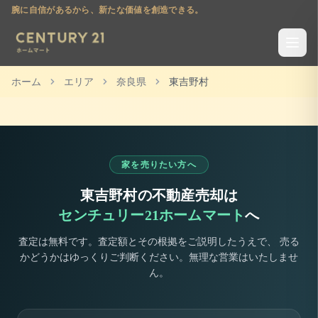
腕に自信があるから、新たな価値を創造できる。
ホーム
エリア
奈良県
東吉野村
家を売りたい方へ
東吉野村
の不動産売却は
センチュリー21ホームマート
へ
査定は無料です。査定額とその根拠をご説明したうえで、 売る
かどうかはゆっくりご判断ください。無理な営業はいたしませ
ん。