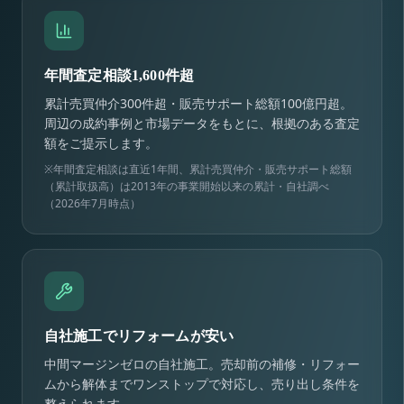
年間査定相談1,600件超
累計売買仲介300件超・販売サポート総額100億円超。
周辺の成約事例と市場データをもとに、根拠のある査定
額をご提示します。
※年間査定相談は直近1年間、累計売買仲介・販売サポート総額
（累計取扱高）は2013年の事業開始以来の累計・自社調べ
（2026年7月時点）
自社施工でリフォームが安い
中間マージンゼロの自社施工。売却前の補修・リフォー
ムから解体までワンストップで対応し、売り出し条件を
整えられます。