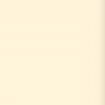
お客様がリフォーム相談
↓
外部の工務店に確認...
数日〜数週間待ち
↓
中間マージン上乗せで高額に
+20〜30%の中間コスト
時間もお金も余分にかかる