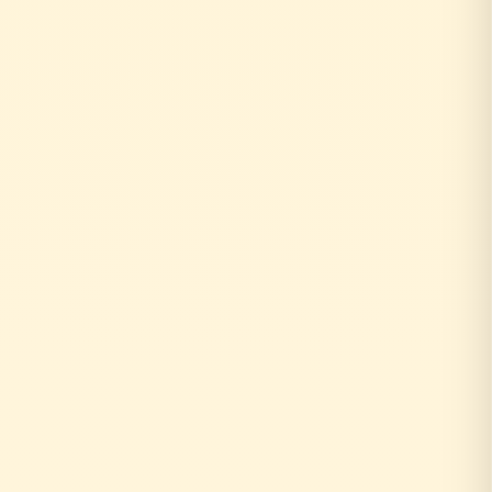
お客様がリフォーム相談
↓
自社の社員がその場で回答！
即日対応
↓
中間マージンなし！適正価格
最大30%コストダウン
速い・安い・高品質の三拍子
即日