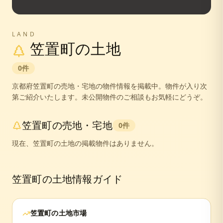
LAND
笠置町
の土地
0
件
京都府
笠置町
の売地・宅地の物件情報を掲載中。
物件が入り次
第ご紹介いたします。未公開物件のご相談もお気軽にどうぞ。
笠置町
の売地・宅地
0
件
現在、
笠置町
の土地の掲載物件はありません。
笠置町
の土地情報ガイド
笠置町
の土地市場