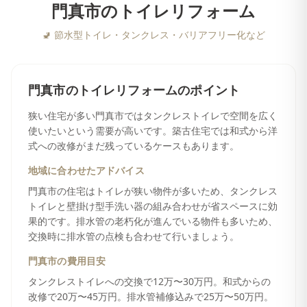
門真市
の
トイレリフォーム
🚽
節水型トイレ・タンクレス・バリアフリー化など
門真市
の
トイレリフォーム
のポイント
狭い住宅が多い門真市ではタンクレストイレで空間を広く
使いたいという需要が高いです。築古住宅では和式から洋
式への改修がまだ残っているケースもあります。
地域に合わせたアドバイス
門真市の住宅はトイレが狭い物件が多いため、タンクレス
トイレと壁掛け型手洗い器の組み合わせが省スペースに効
果的です。排水管の老朽化が進んでいる物件も多いため、
交換時に排水管の点検も合わせて行いましょう。
門真市
の費用目安
タンクレストイレへの交換で12万〜30万円。和式からの
改修で20万〜45万円。排水管補修込みで25万〜50万円。