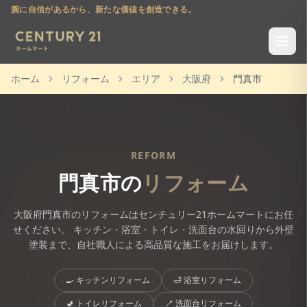
腕に自信があるから、新たな価値を創造できる。
ホーム
リフォーム
エリア
大阪府
門真市
REFORM
門真市
の
リフォーム
大阪府
門真市
のリフォームはセンチュリー21ホームマートにお任
せください。 キッチン・浴室・トイレ・洗面台の水回りから外壁
塗装まで、自社職人による高品質な施工をお届けします。
🍳
キッチンリフォーム
🛁
浴室リフォーム
🚽
トイレリフォーム
🪥
洗面台リフォーム