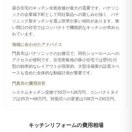
築古住宅のキッチン全面改修が最大の需要です。パナソニ
ックの企業城下町として同社製品への親しみが強く、パナ
ソニック製キッチンを選ぶ世帯が多い傾向があります。狭
い間口の住宅ではコンパクトで機能的なキッチンが求めら
れています。
地域に合わせたアドバイス
門真市はパナソニックのお膝元で、同社ショールームへの
アクセスが便利です。住宅密集地の狭小住宅では壁付けI
型の効率的なレイアウトが現実的。大型冷蔵庫の設置スペ
ースも含めた全体的な動線計画が重要です。
門真市
の費用目安
システムキッチン交換で50万〜128万円。コンパクトタイ
プは35万〜68万円。対面式への変更は108万〜230万円。
キッチンリフォーム
の費用相場