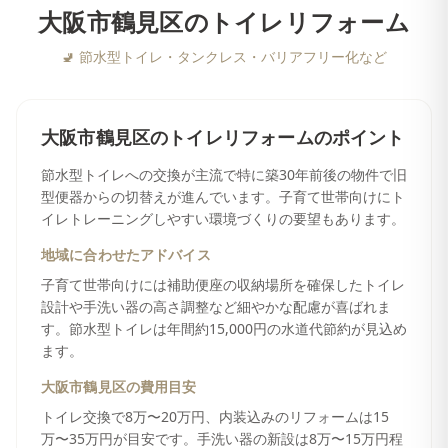
大阪市鶴見区
の
トイレリフォーム
🚽
節水型トイレ・タンクレス・バリアフリー化など
大阪市鶴見区
の
トイレリフォーム
のポイント
節水型トイレへの交換が主流で特に築30年前後の物件で旧
型便器からの切替えが進んでいます。子育て世帯向けにト
イレトレーニングしやすい環境づくりの要望もあります。
地域に合わせたアドバイス
子育て世帯向けには補助便座の収納場所を確保したトイレ
設計や手洗い器の高さ調整など細やかな配慮が喜ばれま
す。節水型トイレは年間約15,000円の水道代節約が見込め
ます。
大阪市鶴見区
の費用目安
トイレ交換で8万〜20万円、内装込みのリフォームは15
万〜35万円が目安です。手洗い器の新設は8万〜15万円程