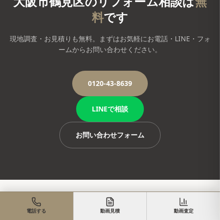
大阪市鶴見区
のリフォーム相談は
無
料
です
現地調査・お見積りも無料。まずはお気軽にお電話・LINE・フォ
ームからお問い合わせください。
0120-43-8639
LINEで相談
お問い合わせフォーム
大阪府
の近隣エリアのリフォーム
電話する
動画見積
動画査定