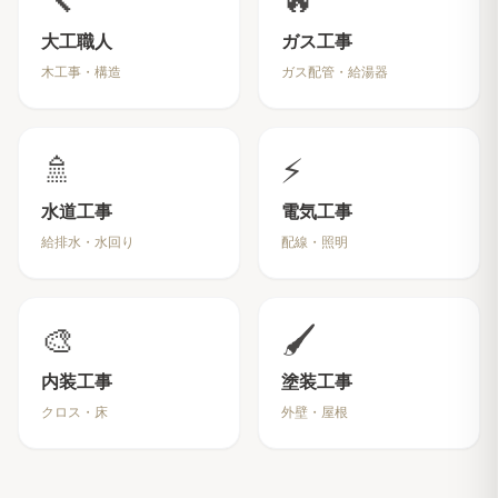
大工職人
ガス工事
木工事・構造
ガス配管・給湯器
🚿
⚡
水道工事
電気工事
給排水・水回り
配線・照明
🎨
🖌️
内装工事
塗装工事
クロス・床
外壁・屋根