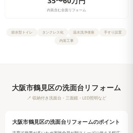
35〜60万円
内装含む全面リフォーム
節水型トイレ
タンクレス化
温水洗浄便座
手すり設置
内装工事
大阪市鶴見区
の
洗面台リフォーム
🪥
収納付き洗面台・三面鏡・LED照明など
大阪市鶴見区
の
洗面台リフォーム
のポイント
子育て世帯が多いため家族全員が朝スムーズに使える幅広