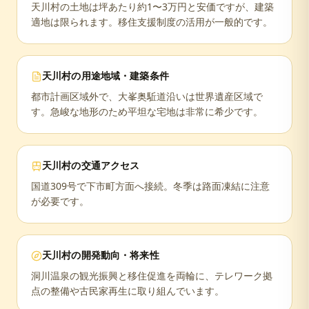
天川村の土地は坪あたり約1〜3万円と安価ですが、建築
適地は限られます。移住支援制度の活用が一般的です。
天川村
の用途地域・建築条件
都市計画区域外で、大峯奥駈道沿いは世界遺産区域で
す。急峻な地形のため平坦な宅地は非常に希少です。
天川村
の交通アクセス
国道309号で下市町方面へ接続。冬季は路面凍結に注意
が必要です。
天川村
の開発動向・将来性
洞川温泉の観光振興と移住促進を両輪に、テレワーク拠
点の整備や古民家再生に取り組んでいます。