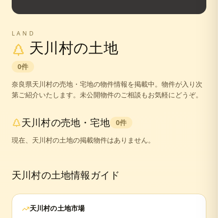
LAND
天川村
の土地
0
件
奈良県
天川村
の売地・宅地の物件情報を掲載中。
物件が入り次
第ご紹介いたします。未公開物件のご相談もお気軽にどうぞ。
天川村
の売地・宅地
0
件
現在、
天川村
の土地の掲載物件はありません。
天川村
の土地情報ガイド
天川村
の土地市場