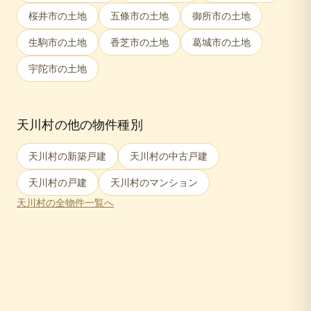
桜井市
の土地
五條市
の土地
御所市
の土地
生駒市
の土地
香芝市
の土地
葛城市
の土地
宇陀市
の土地
天川村
の他の物件種別
天川村
の新築戸建
天川村
の中古戸建
天川村
の戸建
天川村
のマンション
天川村
の全物件一覧へ