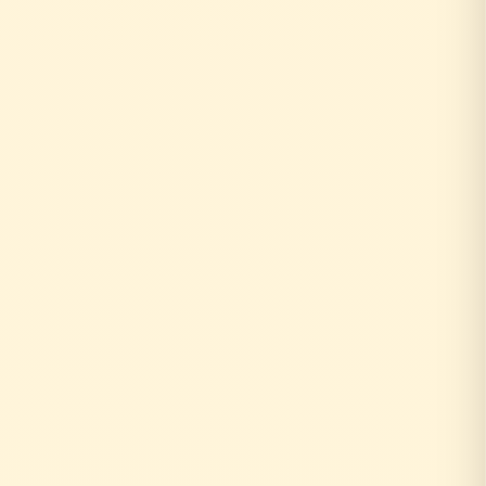
お客様がリフォーム相談
↓
外部の工務店に確認...
数日〜数週間待ち
↓
中間マージン上乗せで高額に
+20〜30%の中間コスト
時間もお金も余分にかかる