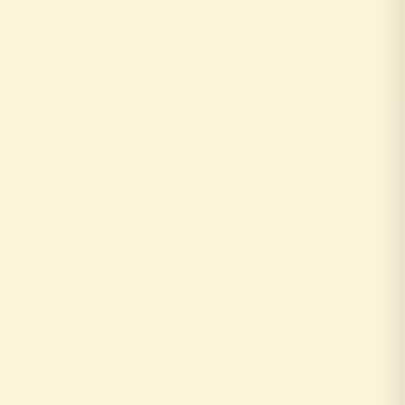
お客様がリフォーム相談
↓
自社の社員がその場で回答！
即日対応
↓
中間マージンなし！適正価格
最大30%コストダウン
速い・安い・高品質の三拍子
即日