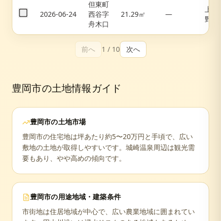
但東町
上夜
2026-06-24
西谷字
21.29㎡
—
野
舟木口
前へ
1
/
10
次へ
豊岡市
の土地情報ガイド
豊岡市
の土地市場
豊岡市の住宅地は坪あたり約5〜20万円と手頃で、広い
敷地の土地が取得しやすいです。城崎温泉周辺は観光需
要もあり、やや高めの傾向です。
豊岡市
の用途地域・建築条件
市街地は住居地域が中心で、広い農業地域に囲まれてい