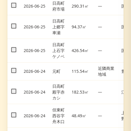
日高町
2026-06-25
290.31㎡
—
国府
府市場
日高町
2026-06-25
上郷字
94.37㎡
—
国府
車瀬
日高町
2026-06-25
上石字
426.54㎡
—
国府
ケノベ
近隣商業
2026-06-24
元町
115.54㎡
豊岡
地域
日高町
2026-06-24
殿字赤
182.53㎡
—
江原
カシ
但東町
上夜
2026-06-24
西谷字
48.49㎡
—
野
舟木口