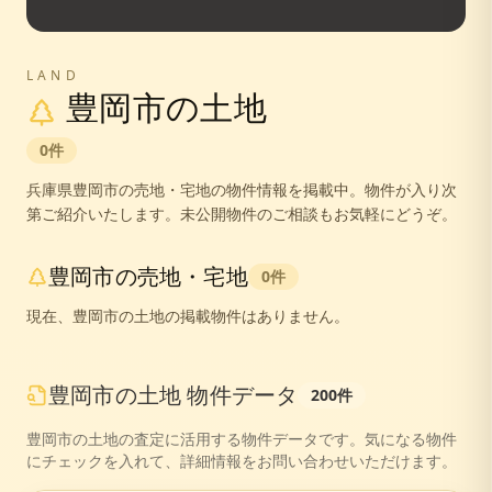
LAND
豊岡市
の土地
0
件
兵庫県
豊岡市
の売地・宅地の物件情報を掲載中。
物件が入り次
第ご紹介いたします。未公開物件のご相談もお気軽にどうぞ。
豊岡市
の売地・宅地
0
件
現在、
豊岡市
の土地の掲載物件はありません。
豊岡市
の
土地
物件データ
200
件
豊岡市
の
土地
の査定に活用する物件データです。気になる物件
にチェックを入れて、詳細情報をお問い合わせいただけます。