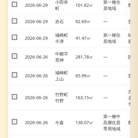
小田井
第一種住
2026-06-29
101.62㎡
豊岡
町
居地域
2026-06-29
赤石
92.69㎡
—
玄武
城崎町
第一種住
城崎
2026-06-29
41.47㎡
今津
居地域
泉
中郷字
2026-06-26
281.78㎡
—
国府
荒神
城崎町
2026-06-26
65.99㎡
—
玄武
上山
きり
竹野町
2026-06-26
163.15㎡
—
まビ
竹野
チ
第一種中
2026-06-26
今森
136.07㎡
高層住居
豊岡
専用地域