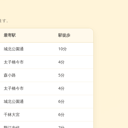
ます。
最寄駅
駅徒歩
城北公園通
10分
太子橋今市
4分
森小路
5分
太子橋今市
4分
城北公園通
6分
千林大宮
6分
野江内代
7分