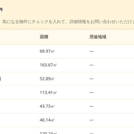
件
。気になる物件にチェックを入れて、詳細情報をお問い合わせいただけ
面積
用途地域
66.97㎡
—
163.67㎡
—
目
52.89㎡
—
113.41㎡
—
43.73㎡
—
46.14㎡
—
120.24㎡
—