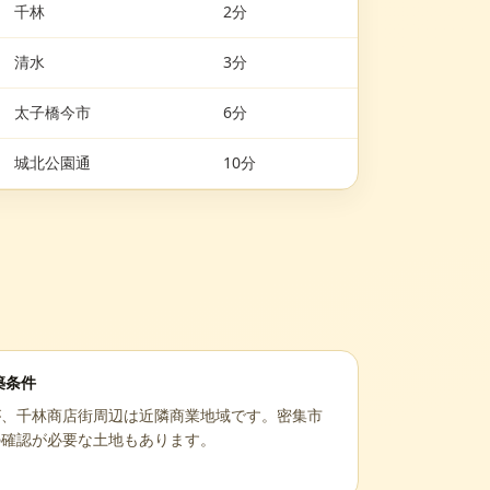
千林
2分
清水
3分
太子橋今市
6分
城北公園通
10分
築条件
が、千林商店街周辺は近隣商業地域です。密集市
の確認が必要な土地もあります。