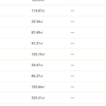
119.87㎡
—
20.34㎡
—
87.49㎡
—
47.31㎡
—
105.19㎡
—
34.47㎡
—
86.27㎡
—
105.64㎡
—
325.21㎡
—