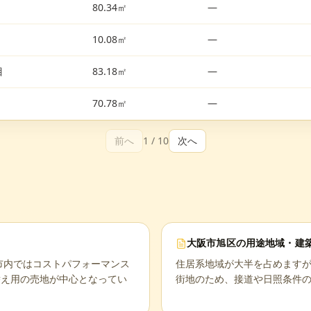
80.34㎡
—
10.08㎡
—
目
83.18㎡
—
70.78㎡
—
前へ
1
/
10
次へ
大阪市旭区
の用途地域・建
阪市内ではコストパフォーマンス
住居系地域が大半を占めます
替え用の売地が中心となってい
街地のため、接道や日照条件