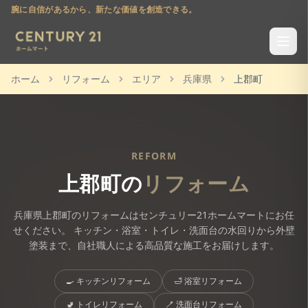
腕に自信があるから、新たな価値を創造できる。
ホーム
リフォーム
エリア
兵庫県
上郡町
REFORM
上郡町
の
リフォーム
兵庫県
上郡町
のリフォームはセンチュリー21ホームマートにお任
せください。 キッチン・浴室・トイレ・洗面台の水回りから外壁
塗装まで、自社職人による高品質な施工をお届けします。
🍳
キッチンリフォーム
🛁
浴室リフォーム
🚽
トイレリフォーム
🪥
洗面台リフォーム