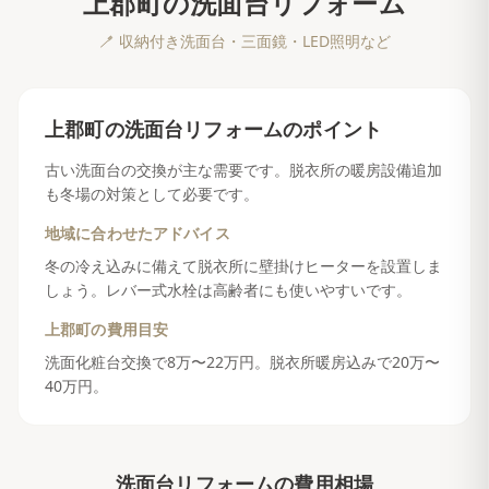
上郡町
の
洗面台リフォーム
🪥
収納付き洗面台・三面鏡・LED照明など
上郡町
の
洗面台リフォーム
のポイント
古い洗面台の交換が主な需要です。脱衣所の暖房設備追加
も冬場の対策として必要です。
地域に合わせたアドバイス
冬の冷え込みに備えて脱衣所に壁掛けヒーターを設置しま
しょう。レバー式水栓は高齢者にも使いやすいです。
上郡町
の費用目安
洗面化粧台交換で8万〜22万円。脱衣所暖房込みで20万〜
40万円。
洗面台リフォーム
の費用相場