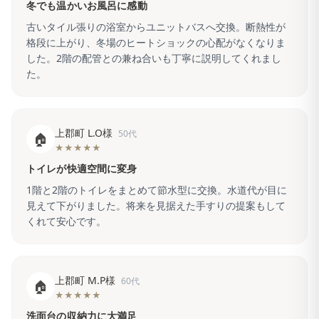
冬でも温かいお風呂に感動
古いタイル張りの浴室からユニットバスへ交換。断熱性が
格段に上がり、冬場のヒートショックの心配がなくなりま
した。2階の配管との兼ね合いも丁寧に説明してくれまし
た。
上郡町 L.O様
50代
🏠
★★★★★
トイレが快適空間に変身
1階と2階のトイレをまとめて節水型に交換。水道代が目に
見えて下がりました。将来を見据えた手すりの提案もして
くれて安心です。
上郡町 M.P様
60代
🏠
★★★★★
洗面台の収納力に大満足