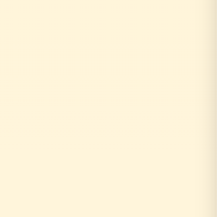
お客様がリフォーム相談
↓
外部の工務店に確認...
数日〜数週間待ち
↓
中間マージン上乗せで高額に
+20〜30%の中間コスト
時間もお金も余分にかかる