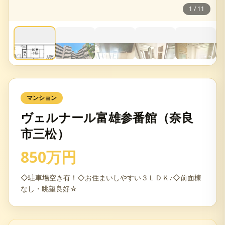
1
/
11
マンション
ヴェルナール富雄参番館（奈良
市三松）
850万円
◇駐車場空き有！◇お住まいしやすい３ＬＤＫ♪◇前面棟
なし・眺望良好☆