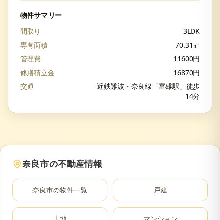
物件サマリー
間取り
3LDK
専有面積
70.31
㎡
管理費
11600
円
修繕積立金
16870
円
交通
近鉄難波・奈良線「富雄駅」徒歩
14分
奈良市
の不動産情報
奈良市
の物件一覧
戸建
土地
マンション