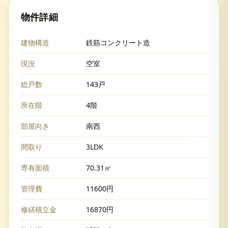
物件詳細
建物構造
鉄筋コンクリート造
現況
空室
総戸数
143戸
所在階
4階
部屋向き
南西
間取り
3LDK
専有面積
70.31㎡
管理費
11600円
修繕積立金
16870円