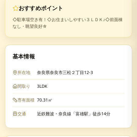
おすすめポイント
◇駐車場空き有！◇お住まいしやすい３ＬＤＫ♪◇前面棟
なし・眺望良好☆
基本情報
所在地
奈良県奈良市三松２丁目12-3
間取り
3LDK
専有面積
70.31㎡
交通
近鉄難波・奈良線「富雄駅」徒歩14分