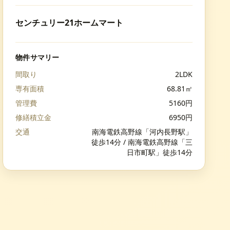
センチュリー21ホームマート
物件サマリー
間取り
2LDK
専有面積
68.81
㎡
管理費
5160
円
修繕積立金
6950
円
交通
南海電鉄高野線「河内長野駅」
徒歩14分 / 南海電鉄高野線「三
日市町駅」徒歩14分