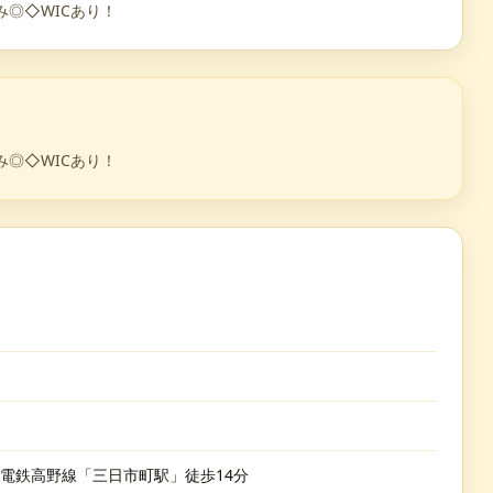
◎◇WICあり！
◎◇WICあり！
海電鉄高野線「三日市町駅」徒歩14分