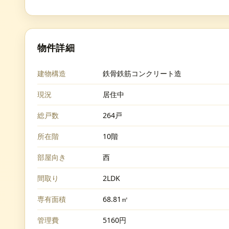
物件詳細
建物構造
鉄骨鉄筋コンクリート造
現況
居住中
総戸数
264戸
所在階
10階
部屋向き
西
間取り
2LDK
専有面積
68.81㎡
管理費
5160円