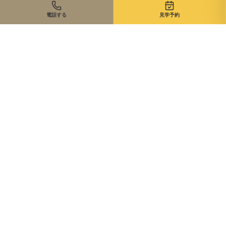
電話する
見学予約
住まいのご相談、まずは無料で
来店・オンライン・現地同行。状況に合わせて最適な進め方を
ご提案します。