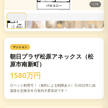
1
/
9
マンション
朝日プラザ松原アネックス（松
原市南新町）
1580万円
◇ペット飼育可！（規約による制限あり）◇2022年に給
湯器を交換済☆◇室内大変良好です！