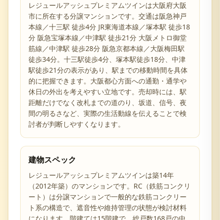
レジュールアッシュプレミアムツインは大阪府大阪
市に所在する分譲マンションです。交通は阪急神戸
本線／十三駅 徒歩4分 JR東海道本線／塚本駅 徒歩18
分 阪急宝塚本線／中津駅 徒歩21分 大阪メトロ御堂
筋線／中津駅 徒歩28分 阪急京都本線／大阪梅田駅
徒歩34分。十三駅徒歩4分、塚本駅徒歩18分、中津
駅徒歩21分の表示があり、駅までの移動時間を具体
的に把握できます。大阪都心方面への通勤・通学や
休日の外出を考えやすい立地です。売却時には、駅
距離だけでなく改札までの道のり、坂道、信号、夜
間の明るさなど、実際の生活動線を伝えることで検
討者が判断しやすくなります。
建物スペック
レジュールアッシュプレミアムツインは築14年
（2012年築）のマンションです。RC（鉄筋コンクリ
ート）は分譲マンションで一般的な鉄筋コンクリー
ト系の構造で、遮音性や維持管理の状態が検討材料
になります。階建ては15階建で、総戸数168戸の中