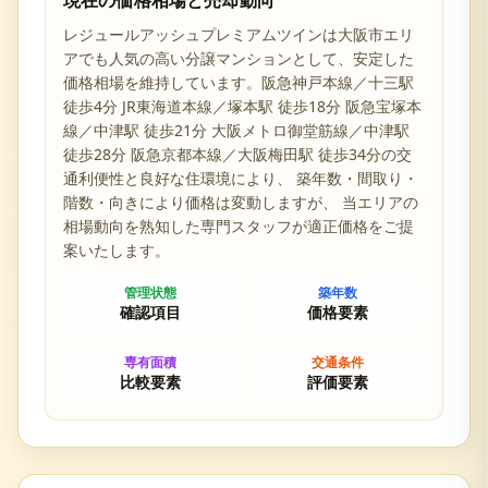
現在の価格相場と売却動向
レジュールアッシュプレミアムツイン
は
大阪市
エリ
アでも人気の高い分譲マンションとして、安定した
価格相場を維持しています。
阪急神戸本線／十三駅
徒歩4分 JR東海道本線／塚本駅 徒歩18分 阪急宝塚本
線／中津駅 徒歩21分 大阪メトロ御堂筋線／中津駅
徒歩28分 阪急京都本線／大阪梅田駅 徒歩34分の交
通利便性と
良好な住環境により、 築年数・間取り・
階数・向きにより価格は変動しますが、 当エリアの
相場動向を熟知した専門スタッフが適正価格をご提
案いたします。
管理状態
築年数
確認項目
価格要素
専有面積
交通条件
比較要素
評価要素