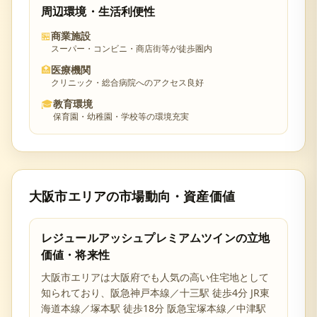
周辺環境・生活利便性
🏪
商業施設
スーパー・コンビニ・商店街等が徒歩圏内
🏥
医療機関
クリニック・総合病院へのアクセス良好
🎓
教育環境
保育園・幼稚園・学校等の環境充実
大阪市
エリアの市場動向・資産価値
レジュールアッシュプレミアムツイン
の立地
価値・将来性
大阪市
エリアは
大阪府
でも人気の高い住宅地として
知られており、
阪急神戸本線／十三駅 徒歩4分 JR東
海道本線／塚本駅 徒歩18分 阪急宝塚本線／中津駅