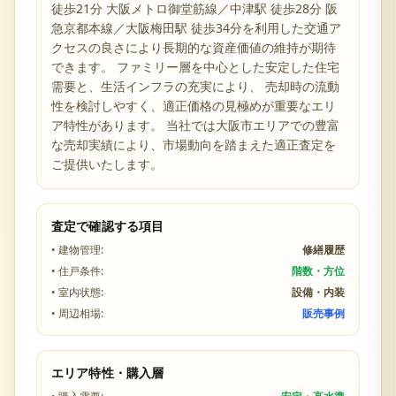
徒歩21分 大阪メトロ御堂筋線／中津駅 徒歩28分 阪
急京都本線／大阪梅田駅 徒歩34分を利用した交通ア
クセスの良さ
により長期的な資産価値の維持が期待
できます。 ファミリー層を中心とした安定した住宅
需要と、生活インフラの充実により、 売却時の流動
性を検討しやすく、適正価格の見極めが重要なエリ
ア特性があります。 当社では
大阪市
エリアでの豊富
な売却実績により、市場動向を踏まえた適正査定を
ご提供いたします。
査定で確認する項目
• 建物管理:
修繕履歴
• 住戸条件:
階数・方位
• 室内状態:
設備・内装
• 周辺相場:
販売事例
エリア特性・購入層