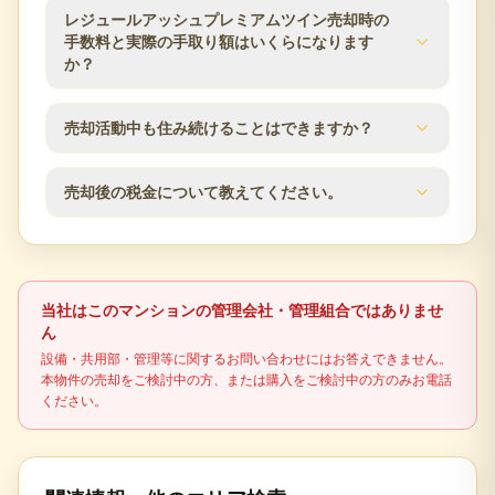
売却期間は販売価格、住戸条件、市場状況、内覧対
レジュールアッシュプレミアムツイン売却時の
をご提案します。
応のしやすさによって変わります。査定時に近隣の
手数料と実際の手取り額はいくらになります
販売事例や競合物件を確認し、売出価格と販売計画
か？
の目安をご案内します。
仲介手数料は成約価格の3％+6万円（税別）が上限で
売却活動中も住み続けることはできますか？
す。登記費用、住宅ローン残債、譲渡所得税の可能
性なども含め、査定時に概算の手取り額を確認でき
はい、居住しながらの売却活動が可能です。見学希
ます。
売却後の税金について教えてください。
望者との日程調整など、ご都合に合わせて柔軟に対
応いたします。プライバシーに配慮した売却活動を
不動産売却時には譲渡所得税が発生する場合があり
行います。
ます。売却益の有無、所有期間、居住用財産の特例
適用可否により税額が変わるため、最終判断は税理
当社はこのマンションの管理会社・管理組合ではありませ
士などの専門家に確認してください。
ん
設備・共用部・管理等に関するお問い合わせにはお答えできません。
本物件の売却をご検討中の方、または購入をご検討中の方のみお電話
ください。