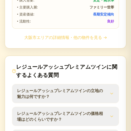
• 購入需要:
安定・高水準
• 主要購入層:
ファミリー世帯
• 資産価値:
長期安定傾向
• 流動性:
良好
大阪市
エリアの詳細情報・他の物件を見る →
レジュールアッシュプレミアムツイン
に関
するよくある質問
レジュールアッシュプレミアムツインの立地の
魅力は何ですか？
阪急神戸本線十三駅徒歩4分という駅近立地に加え、
レジュールアッシュプレミアムツインの価格相
JR塚本駅、阪急宝塚本線・大阪メトロ御堂筋線中津
場はどのくらいですか？
駅、阪急京都本線大阪梅田駅も利用可能な複数路線
アクセスの立地です。大阪市淀川区十三本町は梅田