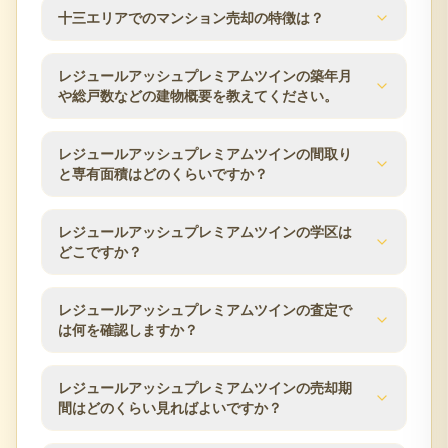
直近の売出価格帯は1,700万〜2,000万円で推移して
十三エリアでのマンション売却の特徴は？
エリアへのアクセスに優れたエリアです。
います。住戸の階数・向き・専有面積により変動す
るため、正確な査定額は無料査定にてご確認くださ
十三駅周辺は大阪梅田へ1駅というアクセスの良さか
い。
レジュールアッシュプレミアムツインの築年月
ら、単身・ファミリー双方に需要があるエリアで
や総戸数などの建物概要を教えてください。
す。当社では大阪市淀川区エリアでの売却実績をも
とに適正価格での売却をサポートします。
レジュールアッシュプレミアムツインの建物概要は
レジュールアッシュプレミアムツインの間取り
次のとおりです。築年月は2012年4月、総戸数は168
と専有面積はどのくらいですか？
戸、建物は15階建、構造はRC（鉄筋コンクリー
ト）、土地権利は所有権です。分譲会社はホーム
レジュールアッシュプレミアムツインの分譲時の公
レジュールアッシュプレミアムツインの学区は
ズ、施工会社は金山工務店、管理会社はホームズ建
表値では、専有面積は22.42m²〜26.94m²です。同じ
どこですか？
物管理、管理方式は巡回です。査定時にはこれらの
マンション内でも住戸ごとに面積・向き・階数が異
建物条件と管理状況を確認します。
なるため、ご所有住戸の条件をもとに査定します。
分譲時の公表情報では、小学校区は大阪市立神津小
レジュールアッシュプレミアムツインの査定で
学校、中学校区は大阪市立新北野中学校です。学区
は何を確認しますか？
は自治体の区域変更により変わる場合があるため、
最新の情報は大阪市の教育委員会などでご確認くだ
レジュールアッシュプレミアムツインの査定では、
レジュールアッシュプレミアムツインの売却期
さい。
築年数、階数、方位、専有面積、間取り、室内状
間はどのくらい見ればよいですか？
態、管理状況、修繕履歴、近隣の販売事例を確認し
ます。大阪市エリアの市場動向も踏まえ、売却方針