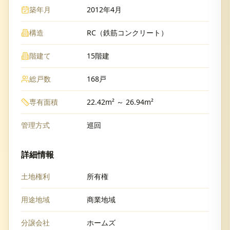
築年月
2012年4月
構造
RC（鉄筋コンクリート）
階建て
15階建
総戸数
168戸
専有面積
22.42m² ～ 26.94m²
管理方式
巡回
詳細情報
土地権利
所有権
用途地域
商業地域
分譲会社
ホームズ