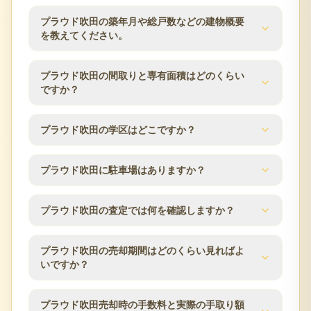
プラウドは野村不動産が展開するマンションブラン
プラウド吹田の築年月や総戸数などの建物概要
ドで、立地選定や管理体制に一定の評価がありま
を教えてください。
す。吹田市片山町エリアは豊津駅・吹田駅の2駅利用
が可能で、当社の吹田市での売却実績をもとにサポ
プラウド吹田の建物概要は次のとおりです。築年月
プラウド吹田の間取りと専有面積はどのくらい
ートいたします。
は2025年2月、総戸数は104戸、建物は8階建、構造
ですか？
はRC（鉄筋コンクリート）、土地権利は所有権で
す。分譲会社は野村不動産、施工会社は長谷工コー
プラウド吹田の分譲時の公表値では、間取りは
プラウド吹田の学区はどこですか？
ポレーション、管理会社は野村不動産パートナー
2SLDK〜4LDK、専有面積は61.39m²〜109.14m²、バ
ズ、管理方式は日勤です。査定時にはこれらの建物
ルコニー面積は4.96m²〜35.51m²です。同じマンシ
条件と管理状況を確認します。
分譲時の公表情報では、小学校区は片山小学校で
ョン内でも住戸ごとに面積・向き・階数が異なるた
プラウド吹田に駐車場はありますか？
す。学区は自治体の区域変更により変わる場合があ
め、ご所有住戸の条件をもとに査定します。
るため、最新の情報は吹田市の教育委員会などでご
プラウド吹田の駐車場数は分譲時の公表値で78台で
確認ください。
プラウド吹田の査定では何を確認しますか？
す。空き状況や月額使用料は時期により変動するた
め、売却のご相談時に管理組合・管理会社の最新情
プラウド吹田の査定では、築年数、階数、方位、専
報を確認します。
プラウド吹田の売却期間はどのくらい見ればよ
有面積、間取り、室内状態、管理状況、修繕履歴、
いですか？
近隣の販売事例を確認します。吹田市エリアの市場
動向も踏まえ、売却方針をご提案します。
売却期間は販売価格、住戸条件、市場状況、内覧対
プラウド吹田売却時の手数料と実際の手取り額