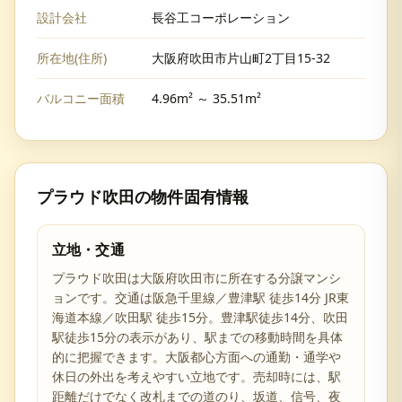
設計会社
長谷工コーポレーション
所在地(住所)
大阪府吹田市片山町2丁目15-32
バルコニー面積
4.96m² ～ 35.51m²
プラウド吹田
の物件固有情報
立地・交通
プラウド吹田は大阪府吹田市に所在する分譲マンシ
ョンです。交通は阪急千里線／豊津駅 徒歩14分 JR東
海道本線／吹田駅 徒歩15分。豊津駅徒歩14分、吹田
駅徒歩15分の表示があり、駅までの移動時間を具体
的に把握できます。大阪都心方面への通勤・通学や
休日の外出を考えやすい立地です。売却時には、駅
距離だけでなく改札までの道のり、坂道、信号、夜