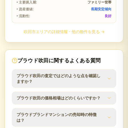
• 主要購入層:
ファミリー世帯
• 資産価値:
長期安定傾向
• 流動性:
良好
吹田市
エリアの詳細情報・他の物件を見る →
プラウド吹田
に関するよくある質問
プラウド吹田の査定ではどのような点を確認し
ますか？
プラウド吹田の査定では、築年数、階数、向き、専
プラウド吹田の価格相場はどのくらいですか？
有面積、間取りに加え、阪急千里線豊津駅・JR吹田
駅の利用状況や吹田市エリアの販売事例を確認し、
直近の売出価格帯は6,090万〜8,190万円で推移して
適正な査定額をご提案します。
プラウドブランドマンションの売却時の特徴
います。住戸条件により変動するため、正確な査定
は？
額は無料査定にてご確認ください。