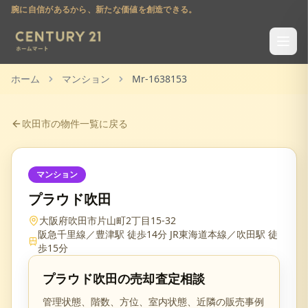
腕に自信があるから、新たな価値を創造できる。
ホーム
マンション
Mr-1638153
吹田市
の物件一覧に戻る
マンション
プラウド吹田
大阪府吹田市片山町2丁目15-32
阪急千里線／豊津駅 徒歩14分 JR東海道本線／吹田駅 徒
歩15分
プラウド吹田
の売却査定相談
管理状態、階数、方位、室内状態、近隣の販売事例