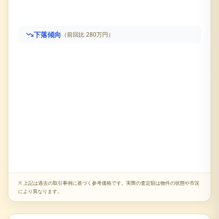
下落傾向
（前回比
280万円
）
プラウド吹田
の売却査定履歴です。直近価格は
6,510万円
※ 上記は過去の取引事例に基づく参考価格です。実際の査定額は物件の状態や市況
により異なります。