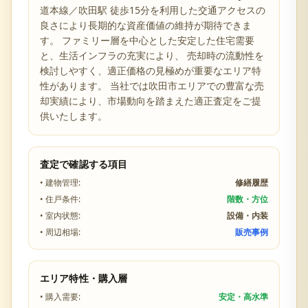
道本線／吹田駅 徒歩15分を利用した交通アクセスの
良さ
により長期的な資産価値の維持が期待できま
す。 ファミリー層を中心とした安定した住宅需要
と、生活インフラの充実により、 売却時の流動性を
検討しやすく、適正価格の見極めが重要なエリア特
性があります。 当社では
吹田市
エリアでの豊富な売
却実績により、市場動向を踏まえた適正査定をご提
供いたします。
査定で確認する項目
• 建物管理:
修繕履歴
• 住戸条件:
階数・方位
• 室内状態:
設備・内装
• 周辺相場:
販売事例
エリア特性・購入層
• 購入需要:
安定・高水準