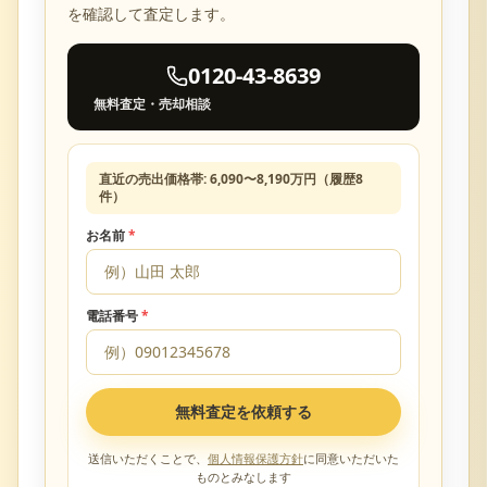
を確認して査定します。
0120-43-8639
無料査定・売却相談
直近の売出価格帯:
6,090
〜
8,190
万円（履歴
8
件）
お名前
*
電話番号
*
無料査定を依頼する
送信いただくことで、
個人情報保護方針
に同意いただいた
ものとみなします