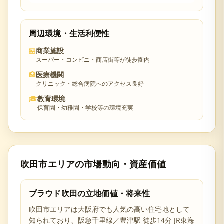
周辺環境・生活利便性
🏪
商業施設
スーパー・コンビニ・商店街等が徒歩圏内
🏥
医療機関
クリニック・総合病院へのアクセス良好
🎓
教育環境
保育園・幼稚園・学校等の環境充実
吹田市
エリアの市場動向・資産価値
プラウド吹田
の立地価値・将来性
吹田市
エリアは
大阪府
でも人気の高い住宅地として
知られており、
阪急千里線／豊津駅 徒歩14分 JR東海