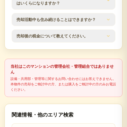
応のしやすさによって変わります。査定時に近隣の
はいくらになりますか？
販売事例や競合物件を確認し、売出価格と販売計画
の目安をご案内します。
仲介手数料は成約価格の3％+6万円（税別）が上限で
売却活動中も住み続けることはできますか？
す。登記費用、住宅ローン残債、譲渡所得税の可能
性なども含め、査定時に概算の手取り額を確認でき
はい、居住しながらの売却活動が可能です。見学希
ます。
売却後の税金について教えてください。
望者との日程調整など、ご都合に合わせて柔軟に対
応いたします。プライバシーに配慮した売却活動を
不動産売却時には譲渡所得税が発生する場合があり
行います。
ます。売却益の有無、所有期間、居住用財産の特例
適用可否により税額が変わるため、最終判断は税理
当社はこのマンションの管理会社・管理組合ではありませ
士などの専門家に確認してください。
ん
設備・共用部・管理等に関するお問い合わせにはお答えできません。
本物件の売却をご検討中の方、または購入をご検討中の方のみお電話
ください。
関連情報・他のエリア検索