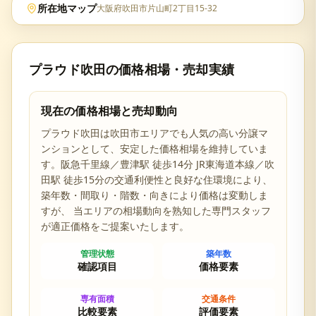
所在地マップ
大阪府吹田市片山町2丁目15-32
プラウド吹田
の価格相場・売却実績
現在の価格相場と売却動向
プラウド吹田
は
吹田市
エリアでも人気の高い分譲マ
ンションとして、安定した価格相場を維持していま
す。
阪急千里線／豊津駅 徒歩14分 JR東海道本線／吹
田駅 徒歩15分の交通利便性と
良好な住環境により、
築年数・間取り・階数・向きにより価格は変動しま
すが、 当エリアの相場動向を熟知した専門スタッフ
が適正価格をご提案いたします。
管理状態
築年数
確認項目
価格要素
専有面積
交通条件
比較要素
評価要素