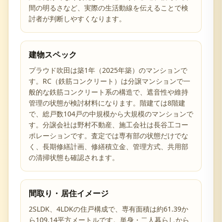
間の明るさなど、実際の生活動線を伝えることで検
討者が判断しやすくなります。
建物スペック
プラウド吹田は築1年（2025年築）のマンションで
す。RC（鉄筋コンクリート）は分譲マンションで一
般的な鉄筋コンクリート系の構造で、遮音性や維持
管理の状態が検討材料になります。階建ては8階建
で、総戸数104戸の中規模から大規模のマンションで
す。分譲会社は野村不動産、施工会社は長谷工コー
ポレーションです。査定では専有部の状態だけでな
く、長期修繕計画、修繕積立金、管理方式、共用部
の清掃状態も確認されます。
間取り・居住イメージ
2SLDK、4LDKの住戸構成で、専有面積は約61.39か
ら109.14平方メートルです。単身・二人暮らしから